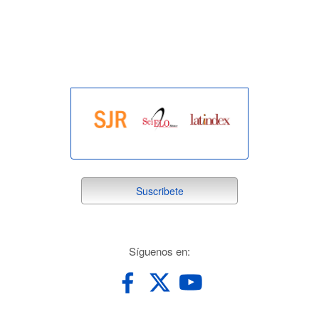
indexada
suscribete
Suscribete
redes
Síguenos en: