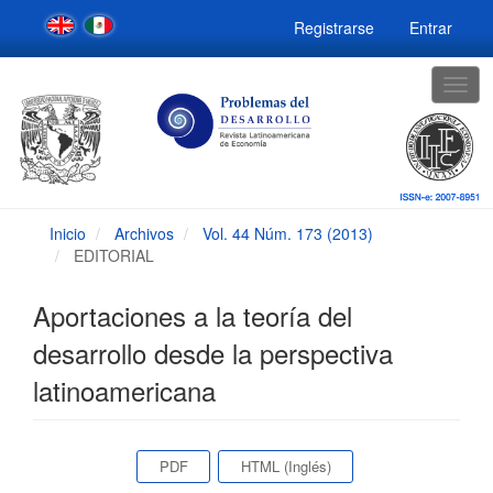
Navegación
Registrarse
Entrar
principal
Contenido
principal
Togg
Barra
navig
lateral
Inicio
Archivos
Vol. 44 Núm. 173 (2013)
EDITORIAL
Aportaciones a la teoría del
desarrollo desde la perspectiva
latinoamericana
Barra
PDF
HTML (Inglés)