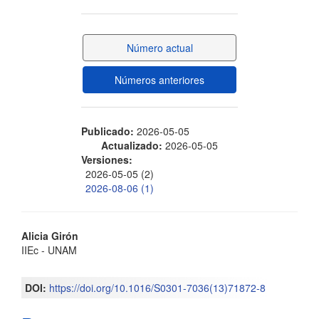
lateral
del
Número actual
artículo
Números anteriores
Publicado:
2026-05-05
Actualizado:
2026-05-05
Versiones:
2026-05-05 (2)
2026-08-06 (1)
Contenido
Alicia Girón
IIEc - UNAM
principal
del
DOI:
https://doi.org/10.1016/S0301-7036(13)71872-8
artículo