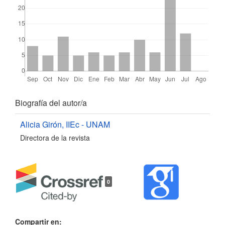
Detalles
Biografía del autor/a
del
Alicia Girón,
IIEc - UNAM
Directora de la revista
artículo
0
Compartir en: