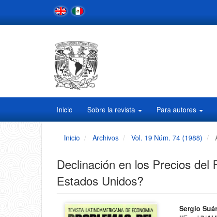
Navegación
principal
Contenido
principal
Barra
lateral
Inicio
Sobre la revista
Para autores
Inicio
Archivos
Vol. 19 Núm. 74 (1988)
Declinación en los Precios del
Estados Unidos?
Barra
Conten
Sergio Suá