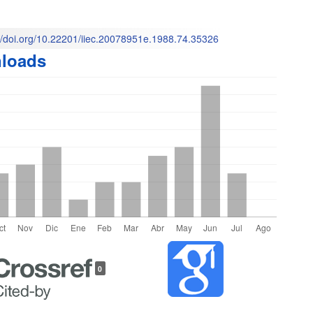
M
l
://doi.org/10.22201/iiec.20078951e.1988.74.35326
loads
o
les
0
lo