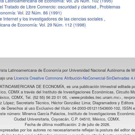
sta Latinoamericana de Economía: Vol. 26 Núm. 102 (1995)
el Tratado de Libre Comercio: oscuridad y claridad
,
Problemas
conomía: Vol. 22 Núm. 86 (1991)
e Internet y los investigadores de las ciencias sociales
,
ricana de Economía: Vol. 29 Núm. 112 (1998)
vista Latinoamericana de Economía
por Universidad Nacional Autónoma de Mé
bajo una
Licencia Creative Commons Atribución-NoComercial-SinDerivadas 4.0
LATINOAMERICANA DE ECONOMÍA
, es una publicación trimestral editada
ico, CDMX a través del Instituto de Investigaciones Económicas, Circuito Ma
éxico, CDMX, Tel. (52 55) 56 23 01 05, <www.probdes.iiec.unam.mx>, re
z López; Secretario Técnico, Héctor González Lima; Diagramadora y Editora D
a de Derechos al uso Exclusivo del título: 04-2003-051211543600-102, ISSN e
este número: Minerva García Palacios, Instituto de Investigaciones Económic
Ciudad Universitaria, Coyoacán, C.P. 04510, México, CDMX.
Fecha de última modificación: 2 de julio de 2026.
xpresadas por los autores no necesariamente reflejan la postura del editor de