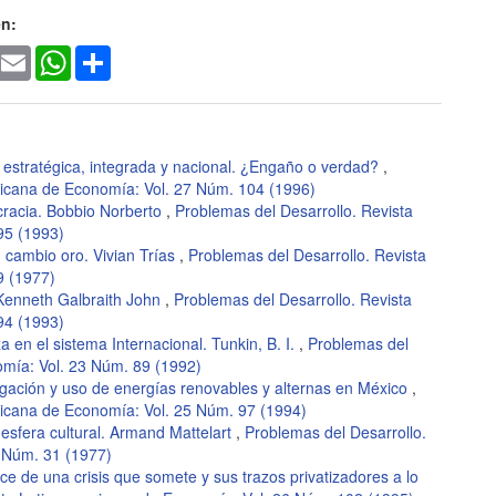
en:
ook
witter
Email
WhatsApp
Share
 estratégica, integrada y nacional. ¿Engaño o verdad?
,
ricana de Economía: Vol. 27 Núm. 104 (1996)
cracia. Bobbio Norberto
,
Problemas del Desarrollo. Revista
95 (1993)
n cambio oro. Vivian Trías
,
Problemas del Desarrollo. Revista
9 (1977)
Kenneth Galbraith John
,
Problemas del Desarrollo. Revista
94 (1993)
a en el sistema Internacional. Tunkin, B. I.
,
Problemas del
omía: Vol. 23 Núm. 89 (1992)
igación y uso de energías renovables y alternas en México
,
ricana de Economía: Vol. 25 Núm. 97 (1994)
 esfera cultural. Armand Mattelart
,
Problemas del Desarrollo.
 Núm. 31 (1977)
tice de una crisis que somete y sus trazos privatizadores a lo