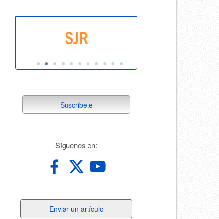
suscribete
Suscribete
redes
Síguenos en:
Enviar
Enviar un artículo