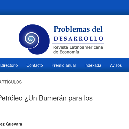
Directorio
Contacto
Premio anual
Indexada
Avisos
ARTÍCULOS
 Petróleo ¿Un Bumerán para los
ido
rez Guevara