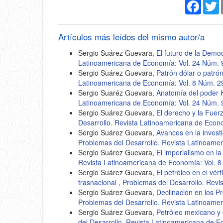
Faceb
T
Artículos más leídos del mismo autor/a
Sergio Suárez Guevara,
El futuro de la Demo
Latinoamericana de Economía: Vol. 24 Núm. 
Sergio Suárez Guevara,
Patrón dólar o patró
Latinoamericana de Economía: Vol. 8 Núm. 2
Sergio Suaréz Guevara,
Anatomía del poder 
Latinoamericana de Economía: Vol. 24 Núm. 
Sergio Suárez Guevara,
El derecho y la Fuerz
Desarrollo. Revista Latinoamericana de Econ
Sergio Suárez Guevara,
Avances en la invest
Problemas del Desarrollo. Revista Latinoame
Sergio Suárez Guevara,
El imperialismo en la
Revista Latinoamericana de Economía: Vol. 8
Sergio Suárez Guevara,
El petróleo en el vér
trasnacional
,
Problemas del Desarrollo. Revi
Sergio Suárez Guevara,
Declinación en los P
Problemas del Desarrollo. Revista Latinoame
Sergio Suárez Guevara,
Petróleo mexicano y 
del Desarrollo. Revista Latinoamericana de E