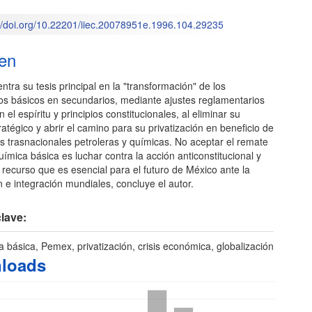
l
://doi.org/10.22201/iiec.20078951e.1996.104.29235
en
o
centra su tesis principal en la "transformación" de los
os básicos en secundarios, mediante ajustes reglamentarios
 el espíritu y principios constitucionales, al eliminar su
ratégico y abrir el camino para su privatización en beneficio de
s trasnacionales petroleras y químicas. No aceptar el remate
uímica básica es luchar contra la acción anticonstitucional y
recurso que es esencial para el futuro de México ante la
n e integración mundiales, concluye el autor.
lave:
 básica, Pemex, privatización, crisis económica, globalización
loads