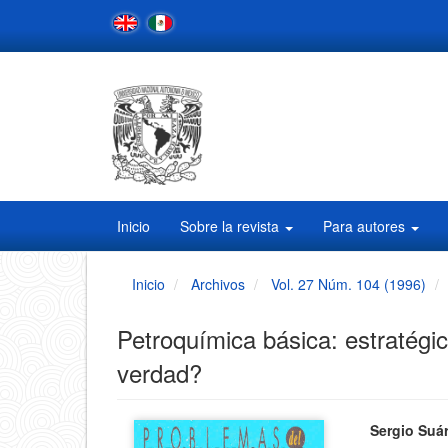
Navegación
principal
Contenido
principal
Barra
lateral
Inicio
Sobre la revista
Para autores
Inicio
Archivos
Vol. 27 Núm. 104 (1996)
Petroquímica básica: estratégi
verdad?
Barra
Conten
Sergio Suá