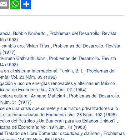
ook
witter
Email
WhatsApp
Share
cracia. Bobbio Norberto
,
Problemas del Desarrollo. Revista
95 (1993)
n cambio oro. Vivian Trías
,
Problemas del Desarrollo. Revista
9 (1977)
Kenneth Galbraith John
,
Problemas del Desarrollo. Revista
94 (1993)
a en el sistema Internacional. Tunkin, B. I.
,
Problemas del
omía: Vol. 23 Núm. 89 (1992)
igación y uso de energías renovables y alternas en México
,
ricana de Economía: Vol. 25 Núm. 97 (1994)
 esfera cultural. Armand Mattelart
,
Problemas del Desarrollo.
 Núm. 31 (1977)
tice de una crisis que somete y sus trazos privatizadores a lo
sta Latinoamericana de Economía: Vol. 26 Núm. 102 (1995)
recios del Petróleo ¿Un Bumerán para los Estados Unidos?
,
ricana de Economía: Vol. 19 Núm. 74 (1988)
el Tratado de Libre Comercio: oscuridad y claridad
,
Problemas
conomía: Vol. 22 Núm. 86 (1991)