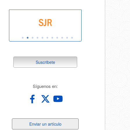
suscribete
Suscribete
redes
Síguenos en:
Enviar
Enviar un artículo