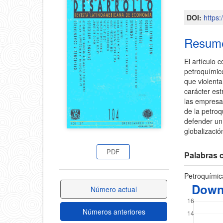
principa
lateral
DOI:
https
del
del
Resum
artícul
artículo
El artículo 
petroquímic
que violentan
carácter est
las empresa
de la petroq
defender un 
globalizació
PDF
Palabras c
Petroquímica
Down
Número actual
Números anteriores