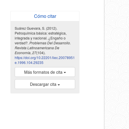
Cómo citar
Suárez Guevara, S. (2012).
Petroquímica básica: estratégica,
integrada y nacional. ¿Engaño o
verdad?.
Problemas Del Desarrollo.
Revista Latinoamericana De
Economía
,
27
(104).
https://doi.org/10.22201/iiec.20078951
e.1996.104.29235
Más formatos de cita
Descargar cita
indexada