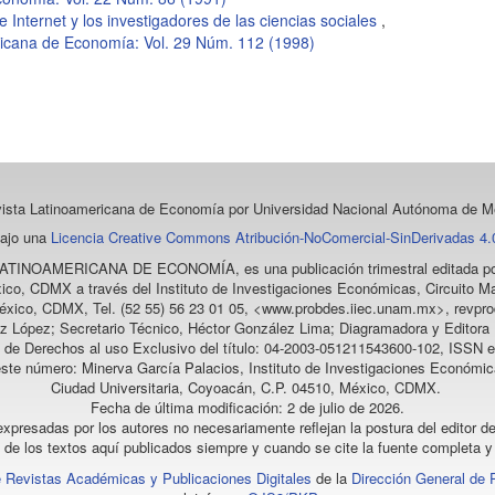
e Internet y los investigadores de las ciencias sociales
,
ricana de Economía: Vol. 29 Núm. 112 (1998)
vista Latinoamericana de Economía
por Universidad Nacional Autónoma de Mé
bajo una
Licencia Creative Commons Atribución-NoComercial-SinDerivadas 4.0
LATINOAMERICANA DE ECONOMÍA
, es una publicación trimestral editada
ico, CDMX a través del Instituto de Investigaciones Económicas, Circuito Ma
éxico, CDMX, Tel. (52 55) 56 23 01 05, <www.probdes.iiec.unam.mx>, re
z López; Secretario Técnico, Héctor González Lima; Diagramadora y Editora D
a de Derechos al uso Exclusivo del título: 04-2003-051211543600-102, ISSN e
este número: Minerva García Palacios, Instituto de Investigaciones Económic
Ciudad Universitaria, Coyoacán, C.P. 04510, México, CDMX.
Fecha de última modificación: 2 de julio de 2026.
xpresadas por los autores no necesariamente reflejan la postura del editor de
l de los textos aquí publicados siempre y cuando se cite la fuente completa y 
 Revistas Académicas y Publicaciones Digitales
de la
Dirección General de 