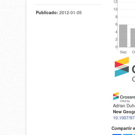
Publicado:
2012-01-05
Detal
del
artícu
Adrian Duha
New Geogr
10.1007/97
Compartir 