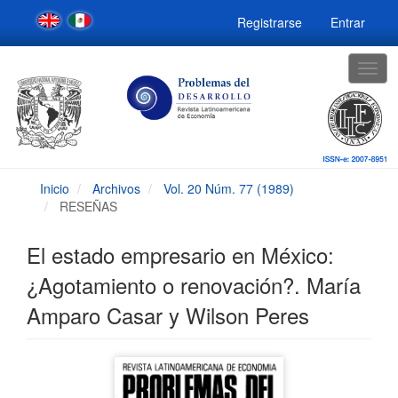
Navegación
Registrarse
Entrar
principal
Contenido
principal
Togg
Barra
navig
lateral
Inicio
Archivos
Vol. 20 Núm. 77 (1989)
RESEÑAS
El estado empresario en México:
¿Agotamiento o renovación?. María
Amparo Casar y Wilson Peres
Barra