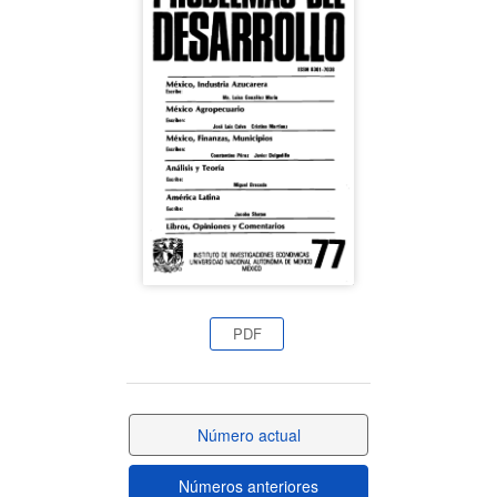
lateral
del
artículo
PDF
Número actual
Números anteriores