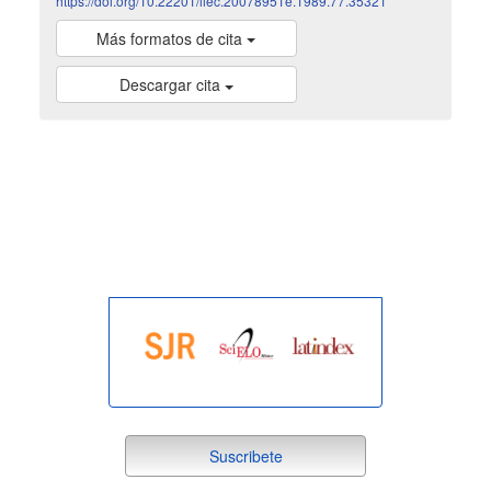
https://doi.org/10.22201/iiec.20078951e.1989.77.35321
Más formatos de cita
Descargar cita
indexada
suscribete
Suscribete