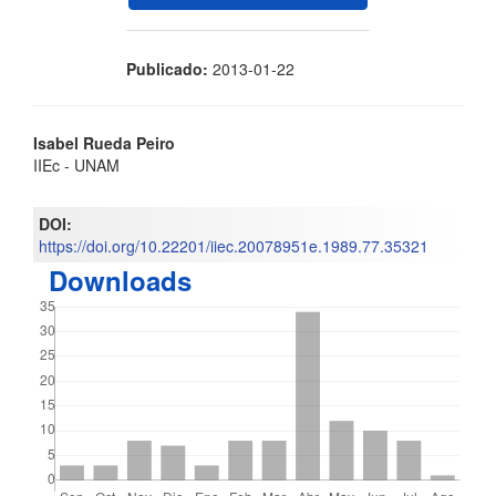
Publicado:
2013-01-22
Contenido
Isabel Rueda Peiro
IIEc - UNAM
principal
del
DOI:
https://doi.org/10.22201/iiec.20078951e.1989.77.35321
artículo
Downloads