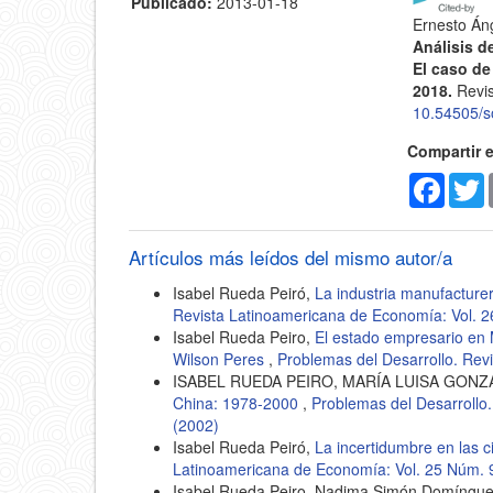
Publicado:
2013-01-18
Ernesto Án
Análisis d
El caso de
2018.
Revis
10.54505/s
Compartir 
Faceb
T
Artículos más leídos del mismo autor/a
Isabel Rueda Peiró,
La industria manufacturer
Revista Latinoamericana de Economía: Vol. 
Isabel Rueda Peiro,
El estado empresario en
Wilson Peres
,
Problemas del Desarrollo. Rev
ISABEL RUEDA PEIRO, MARÍA LUISA GONZ
China: 1978-2000
,
Problemas del Desarrollo
(2002)
Isabel Rueda Peiró,
La incertidumbre en las c
Latinoamericana de Economía: Vol. 25 Núm. 
Isabel Rueda Peiro, Nadima Simón Domínguez