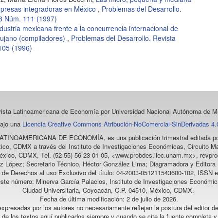
mpresas integradoras en México
,
Problemas del Desarrollo.
28 Núm. 111 (1997)
ndustria mexicana frente a la concurrencia internacional de
ujano (compiladores)
,
Problemas del Desarrollo. Revista
105 (1996)
vista Latinoamericana de Economía
por Universidad Nacional Autónoma de Mé
bajo una
Licencia Creative Commons Atribución-NoComercial-SinDerivadas 4.0
LATINOAMERICANA DE ECONOMÍA
, es una publicación trimestral editada
ico, CDMX a través del Instituto de Investigaciones Económicas, Circuito Ma
éxico, CDMX, Tel. (52 55) 56 23 01 05, <www.probdes.iiec.unam.mx>, re
z López; Secretario Técnico, Héctor González Lima; Diagramadora y Editora D
a de Derechos al uso Exclusivo del título: 04-2003-051211543600-102, ISSN e
este número: Minerva García Palacios, Instituto de Investigaciones Económic
Ciudad Universitaria, Coyoacán, C.P. 04510, México, CDMX.
Fecha de última modificación: 2 de julio de 2026.
xpresadas por los autores no necesariamente reflejan la postura del editor de
l de los textos aquí publicados siempre y cuando se cite la fuente completa y 