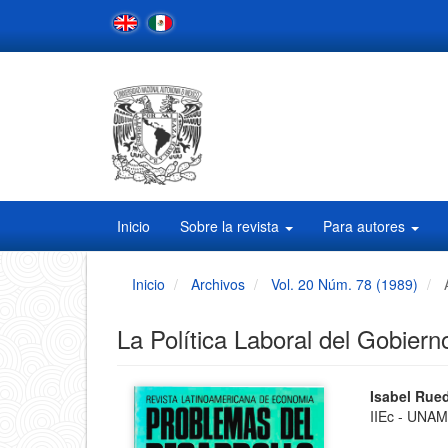
Navegación
principal
Contenido
principal
Barra
lateral
Inicio
Sobre la revista
Para autores
Inicio
Archivos
Vol. 20 Núm. 78 (1989)
La Política Laboral del Gobier
Barra
Conten
Isabel Rue
IIEc - UNA
principa
lateral