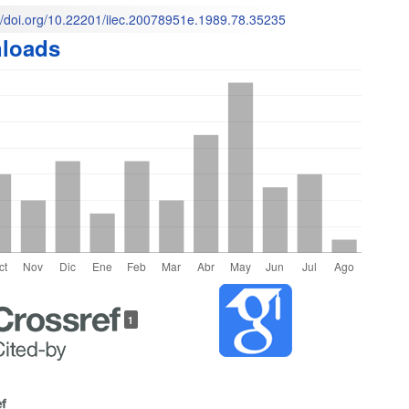
://doi.org/10.22201/iiec.20078951e.1989.78.35235
loads
o
les
1
lo