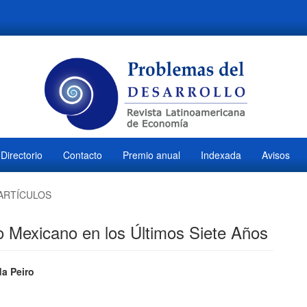
Directorio
Contacto
Premio anual
Indexada
Avisos
ARTÍCULOS
no Mexicano en los Últimos Siete Años
ido
da Peiro
M
l