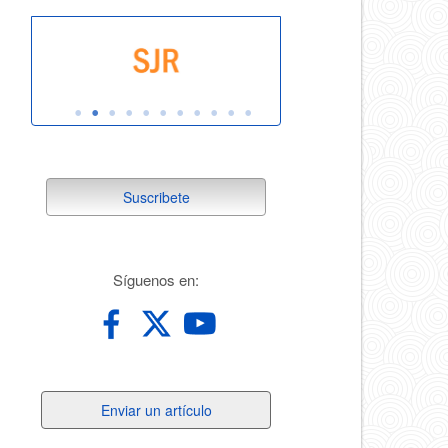
suscribete
Suscribete
redes
Síguenos en:
Enviar
Enviar un artículo
un