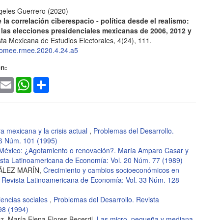
geles Guerrero
(2020)
e la correlación ciberespacio - política desde el realismo:
 las elecciones presidenciales mexicanas de 2006, 2012 y
ta Mexicana de Estudios Electorales, 4(24), 111.
omee.rmee.2020.4.24.a5
en:
ook
witter
Email
WhatsApp
Share
a mexicana y la crisis actual
,
Problemas del Desarrollo.
26 Núm. 101 (1995)
 México: ¿Agotamiento o renovación?. María Amparo Casar y
ista Latinoamericana de Economía: Vol. 20 Núm. 77 (1989)
ÁLEZ MARÍN,
Crecimiento y cambios socioeconómicos en
. Revista Latinoamericana de Economía: Vol. 33 Núm. 128
iencias sociales
,
Problemas del Desarrollo. Revista
98 (1994)
, María Elena Flores Becerril,
Las micro, pequeña y mediana