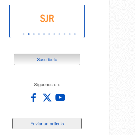
suscribete
Suscribete
redes
Síguenos en:
Enviar
Enviar un artículo
un