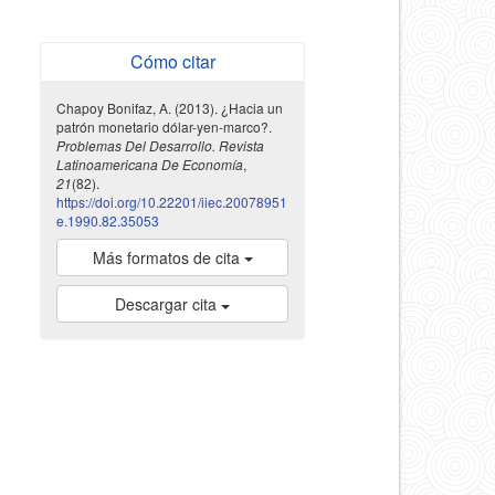
Cómo citar
Chapoy Bonifaz, A. (2013). ¿Hacia un
patrón monetario dólar-yen-marco?.
Problemas Del Desarrollo. Revista
Latinoamericana De Economía
,
21
(82).
https://doi.org/10.22201/iiec.20078951
e.1990.82.35053
Más formatos de cita
Descargar cita
indexada