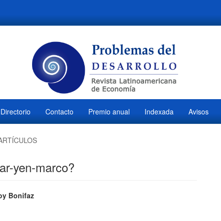
Directorio
Contacto
Premio anual
Indexada
Avisos
ARTÍCULOS
lar-yen-marco?
ido
y Bonifaz
M
l