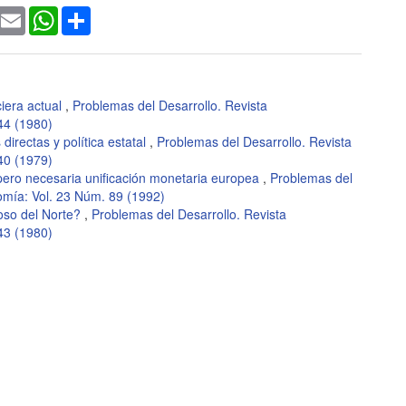
ook
witter
Email
WhatsApp
Share
ciera actual
,
Problemas del Desarrollo. Revista
44 (1980)
directas y política estatal
,
Problemas del Desarrollo. Revista
40 (1979)
il pero necesaria unificación monetaria europea
,
Problemas del
omía: Vol. 23 Núm. 89 (1992)
loso del Norte?
,
Problemas del Desarrollo. Revista
43 (1980)