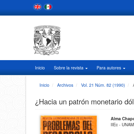
Navegación
principal
Contenido
principal
Barra
lateral
Inicio
Sobre la revista
Para autores
Inicio
Archivos
Vol. 21 Núm. 82 (1990)
¿Hacia un patrón monetario dó
Barra
Conten
Alma Chapo
IIEc - UNA
principa
lateral