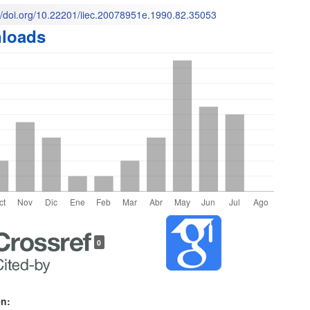
://doi.org/10.22201/iiec.20078951e.1990.82.35053
loads
o
les
0
lo
en: