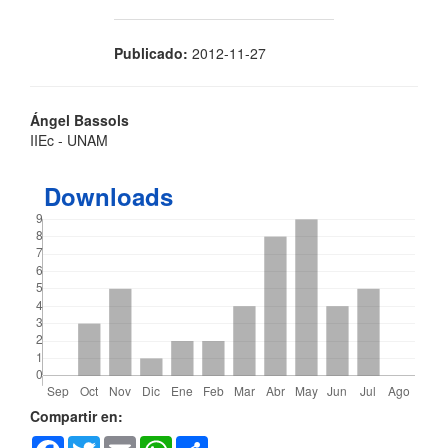
Publicado:
2012-11-27
Contenido
Ángel Bassols
IIEc - UNAM
principal
del
Downloads
artículo
Detalles
Compartir en:
Facebook
Twitter
Email
WhatsApp
Share