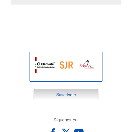
indexada
suscribete
Suscribete
redes
Síguenos en: