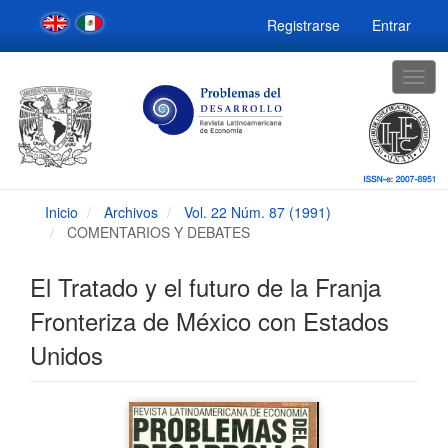
Navegación
Registrarse
Entrar
principal
Contenido
principal
Togg
Barra
navig
lateral
Inicio
Archivos
Vol. 22 Núm. 87 (1991)
COMENTARIOS Y DEBATES
El Tratado y el futuro de la Franja
Fronteriza de México con Estados
Unidos
Barra