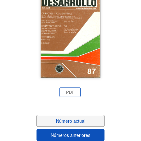
lateral
del
artículo
PDF
Número actual
Números anteriores