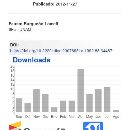
Publicado:
2012-11-27
Contenido
Fausto Burgueño Lomeli
IIEc - UNAM
principal
del
DOI:
https://doi.org/10.22201/iiec.20078951e.1992.88.34487
artículo
Downloads
Detalles