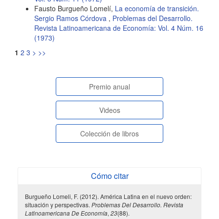
Fausto Burgueño Lomelí,
La economía de transición.
Sergio Ramos Córdova
,
Problemas del Desarrollo.
Revista Latinoamericana de Economía: Vol. 4 Núm. 16
(1973)
1
2
3
>
>>
paginasespeciales
Premio anual
Videos
Colección de libros
Cómo citar
Burgueño Lomeli, F. (2012). América Latina en el nuevo orden:
situación y perspectivas.
Problemas Del Desarrollo. Revista
Latinoamericana De Economía
,
23
(88).