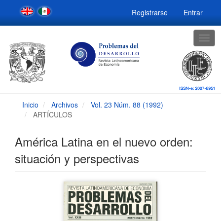
Navegación
Registrarse
Entrar
principal
Contenido
principal
Togg
Barra
navig
lateral
Inicio
Archivos
Vol. 23 Núm. 88 (1992)
ARTÍCULOS
América Latina en el nuevo orden:
situación y perspectivas
Barra
lateral