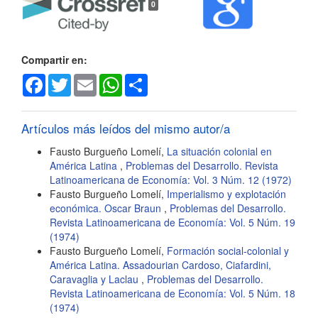
0
del
artículo
Compartir en:
Facebook
Twitter
Email
WhatsApp
Share
Artículos más leídos del mismo autor/a
Fausto Burgueño Lomelí,
La situación colonial en
América Latina
,
Problemas del Desarrollo. Revista
Latinoamericana de Economía: Vol. 3 Núm. 12 (1972)
Fausto Burgueño Lomelí,
Imperialismo y explotación
económica. Oscar Braun
,
Problemas del Desarrollo.
Revista Latinoamericana de Economía: Vol. 5 Núm. 19
(1974)
Fausto Burgueño Lomelí,
Formación social-colonial y
América Latina. Assadourian Cardoso, Ciafardini,
Caravaglia y Laclau
,
Problemas del Desarrollo.
Revista Latinoamericana de Economía: Vol. 5 Núm. 18
(1974)