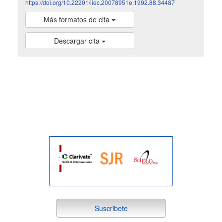
https://doi.org/10.22201/iiec.20078951e.1992.88.34487
Más formatos de cita
Descargar cita
indexada
suscribete
Suscribete