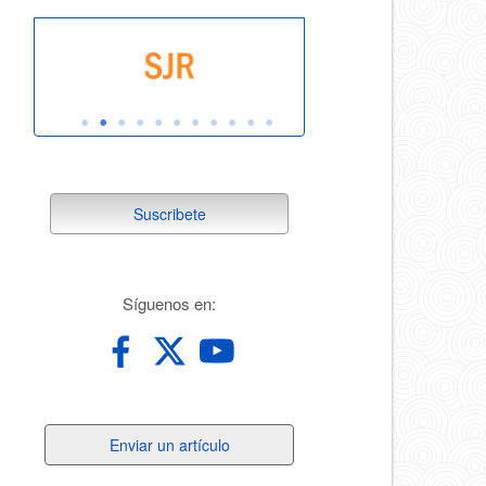
suscribete
Suscribete
redes
Síguenos en:
Enviar
Enviar un artículo
un