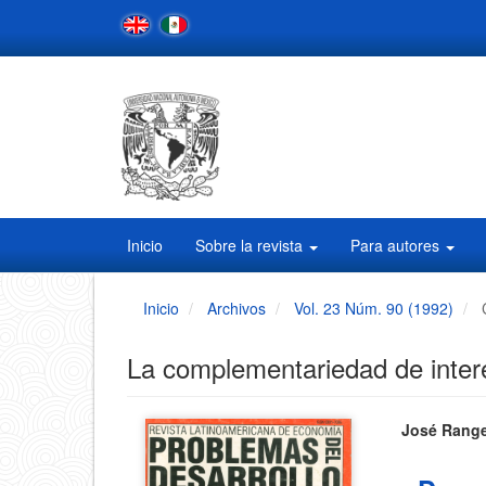
Navegación
principal
Contenido
principal
Barra
lateral
Inicio
Sobre la revista
Para autores
Inicio
Archivos
Vol. 23 Núm. 90 (1992)
La complementariedad de inter
Barra
Conten
José Range
principa
lateral