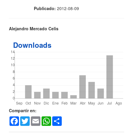
Publicado:
2012-08-09
Contenido
Alejandro Mercado Celis
principal
Downloads
del
artículo
Detalles
Compartir en:
Facebook
Twitter
Email
WhatsApp
Share
del