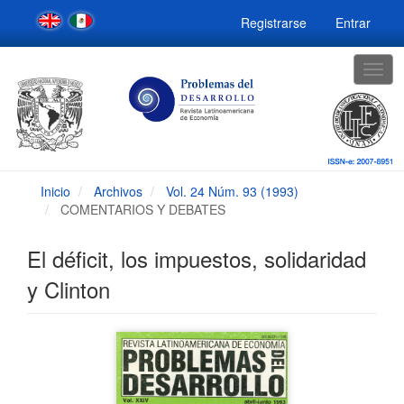
Navegación
Registrarse
Entrar
principal
Contenido
principal
Togg
Barra
navig
lateral
Inicio
Archivos
Vol. 24 Núm. 93 (1993)
COMENTARIOS Y DEBATES
El déficit, los impuestos, solidaridad
y Clinton
Barra
lateral