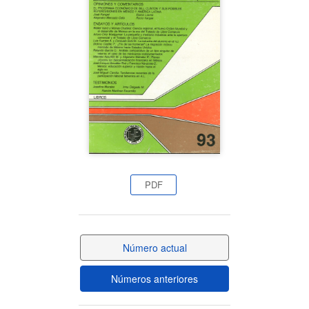
del
artículo
PDF
Número actual
Números anteriores