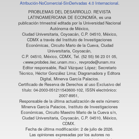
Atribución-NoComercial-SinDerivadas 4.0 Internacional
.
PROBLEMAS DEL DESARROLLO. REVISTA
LATINOAMERICANA DE ECONOMÍA
, es una
publicación trimestral editada por la Universidad Nacional
Autónoma de México,
Ciudad Universitaria, Coyoacán, C.P. 04510, México,
CDMX a través del Instituto de Investigaciones
Económicas, Circuito Mario de la Cueva, Ciudad
Universitaria, Coyoacán,
C.P. 04510, México, CDMX, Tel. (52 55) 56 23 01 05,
<www.probdes.iiec.unam.mx>, revprode@unam.mx
Editor responsable, Raúl Vázquez López; Secretario
Técnico, Héctor González Lima; Diagramadora y Editora
Digital, Minerva García Palacios.
Certificado de Reserva de Derechos al uso Exclusivo del
título: 04-2003-051211543600-102, ISSN electrónico:
2007-8951,
Responsable de la última actualización de este número:
Minerva García Palacios, Instituto de Investigaciones
Económicas, Circuito Maestro Mario de la Cueva s/n,
Ciudad Universitaria, Coyoacán, C.P. 04510, México,
CDMX.
Fecha de última modificación: 2 de julio de 2026.
Las opiniones expresadas por los autores no