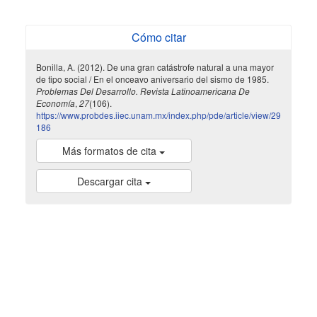
Cómo citar
Bonilla, A. (2012). De una gran catástrofe natural a una mayor
de tipo social / En el onceavo aniversario del sismo de 1985.
Problemas Del Desarrollo. Revista Latinoamericana De
Economía
,
27
(106).
https://www.probdes.iiec.unam.mx/index.php/pde/article/view/29
186
Más formatos de cita
Descargar cita
indexada