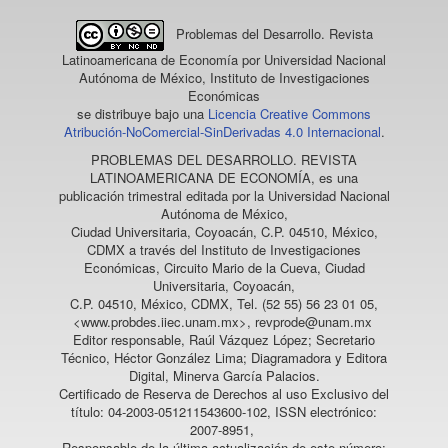
Problemas del Desarrollo. Revista
Latinoamericana de Economía
por Universidad Nacional
Autónoma de México, Instituto de Investigaciones
Económicas
se distribuye bajo una
Licencia Creative Commons
Atribución-NoComercial-SinDerivadas 4.0 Internacional
.
PROBLEMAS DEL DESARROLLO. REVISTA
LATINOAMERICANA DE ECONOMÍA
, es una
publicación trimestral editada por la Universidad Nacional
Autónoma de México,
Ciudad Universitaria, Coyoacán, C.P. 04510, México,
CDMX a través del Instituto de Investigaciones
Económicas, Circuito Mario de la Cueva, Ciudad
Universitaria, Coyoacán,
C.P. 04510, México, CDMX, Tel. (52 55) 56 23 01 05,
<www.probdes.iiec.unam.mx>, revprode@unam.mx
Editor responsable, Raúl Vázquez López; Secretario
Técnico, Héctor González Lima; Diagramadora y Editora
Digital, Minerva García Palacios.
Certificado de Reserva de Derechos al uso Exclusivo del
título: 04-2003-051211543600-102, ISSN electrónico:
2007-8951,
Responsable de la última actualización de este número: