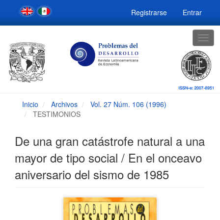
Navegación
Registrarse
Entrar
principal
Contenido
principal
Togg
Barra
navig
lateral
Inicio
Archivos
Vol. 27 Núm. 106 (1996)
TESTIMONIOS
De una gran catástrofe natural a una
mayor de tipo social / En el onceavo
aniversario del sismo de 1985
Barra