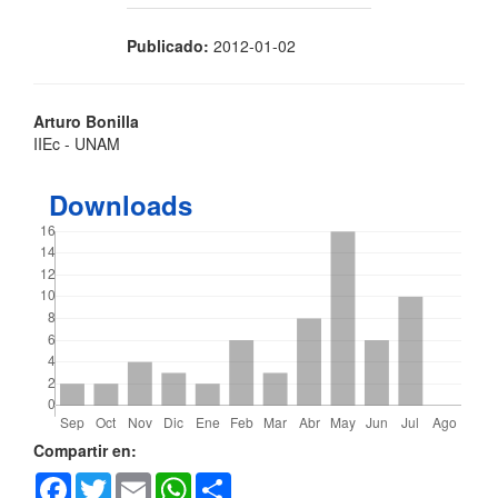
Publicado:
2012-01-02
Contenido
Arturo Bonilla
IIEc - UNAM
principal
del
Downloads
artículo
Detalles
Compartir en:
Facebook
Twitter
Email
WhatsApp
Share