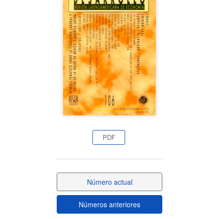
lateral
del
artículo
PDF
Número actual
Números anteriores