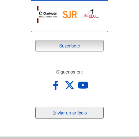
suscribete
Suscribete
redes
Síguenos en:
Enviar
Enviar un artículo
un
artículo