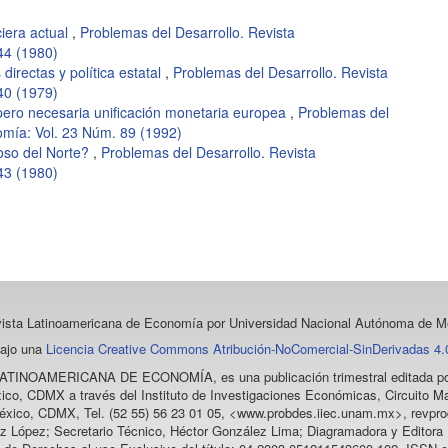
ciera actual
,
Problemas del Desarrollo. Revista
44 (1980)
directas y política estatal
,
Problemas del Desarrollo. Revista
40 (1979)
il pero necesaria unificación monetaria europea
,
Problemas del
omía: Vol. 23 Núm. 89 (1992)
loso del Norte?
,
Problemas del Desarrollo. Revista
43 (1980)
vista Latinoamericana de Economía
por Universidad Nacional Autónoma de Mé
bajo una
Licencia Creative Commons Atribución-NoComercial-SinDerivadas 4.0
LATINOAMERICANA DE ECONOMÍA
, es una publicación trimestral editada
ico, CDMX a través del Instituto de Investigaciones Económicas, Circuito Ma
éxico, CDMX, Tel. (52 55) 56 23 01 05, <www.probdes.iiec.unam.mx>, re
z López; Secretario Técnico, Héctor González Lima; Diagramadora y Editora D