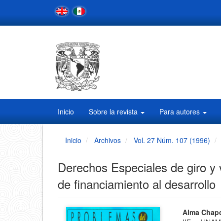
Navegación
principal
Contenido
principal
Barra
lateral
Inicio
Sobre la revista
Para autores
Inicio
Archivos
Vol. 27 Núm. 107 (1996)
Derechos Especiales de giro y 
de financiamiento al desarrollo
Barra
Conten
Alma Chapo