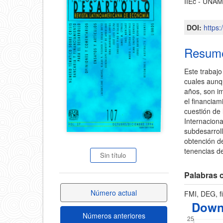
IIEc - UNA
principa
lateral
del
DOI:
https
del
artícul
Resum
artículo
Este trabajo
cuales aunqu
años, son i
el financiam
cuestión de
Internaciona
subdesarroll
obtención de
tenencias d
Sin título
Palabras c
Número actual
FMI, DEG, fi
Down
Números anteriores