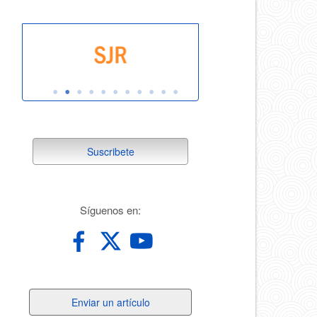
suscribete
Suscribete
redes
Síguenos en:
Enviar
Enviar un artículo