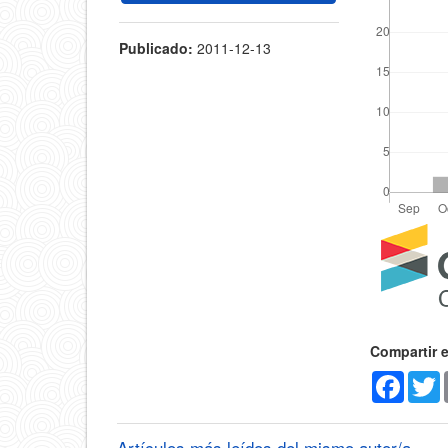
Publicado:
2011-12-13
Detal
del
artícu
Compartir 
Faceb
T
Artículos más leídos del mismo autor/a