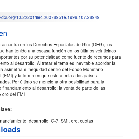
M
l
://doi.org/10.22201/iiec.20078951e.1996.107.28949
o
en
 se centra en los Derechos Especiales de Giro (DEG), los
e han tenido una escasa función en los últimos veinticinco
mportantes por su potencialidad como fuente de recursos para
iento al desarrollo. Al tratar el tema es inevitable abordar la
 la asimetría e inequidad dentro del Fondo Monetario
l (FMI) y la forma en que esto afecta a los países
ados. Por último se menciona otra posibilidad para la
 financiamiento al desarrollo: la venta de parte de las
e oro del FMI
lave:
nanciamiento, desarrollo, G-7, SMI, oro, cuotas
loads