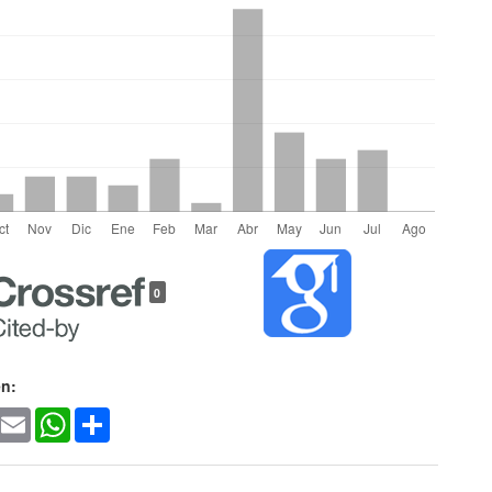
les
0
lo
en:
ook
witter
Email
WhatsApp
Share