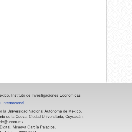
un
artículo
xico, Instituto de Investigaciones Económicas
 Internacional
.
 por la Universidad Nacional Autónoma de México,
rio de la Cueva, Ciudad Universitaria, Coyoacán,
vprode@unam.mx
igital, Minerva García Palacios.