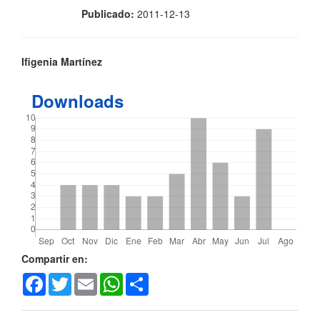
Publicado:
2011-12-13
Contenido
Ifigenia Martínez
principal
Downloads
del
artículo
Detalles
Compartir en:
Facebook
Twitter
Email
WhatsApp
Share
del