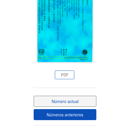
del
artículo
PDF
Número actual
Números anteriores