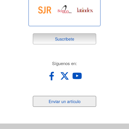
suscribete
Suscribete
redes
Síguenos en:
Enviar
Enviar un artículo
un
artículo