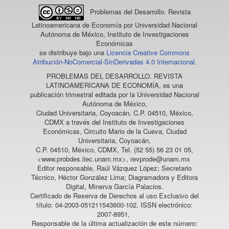
Problemas del Desarrollo. Revista
Latinoamericana de Economía
por Universidad Nacional
Autónoma de México, Instituto de Investigaciones
Económicas
se distribuye bajo una
Licencia Creative Commons
Atribución-NoComercial-SinDerivadas 4.0 Internacional
.
PROBLEMAS DEL DESARROLLO. REVISTA
LATINOAMERICANA DE ECONOMÍA
, es una
publicación trimestral editada por la Universidad Nacional
Autónoma de México,
Ciudad Universitaria, Coyoacán, C.P. 04510, México,
CDMX a través del Instituto de Investigaciones
Económicas, Circuito Mario de la Cueva, Ciudad
Universitaria, Coyoacán,
C.P. 04510, México, CDMX, Tel. (52 55) 56 23 01 05,
<www.probdes.iiec.unam.mx>, revprode@unam.mx
Editor responsable, Raúl Vázquez López; Secretario
Técnico, Héctor González Lima; Diagramadora y Editora
Digital, Minerva García Palacios.
Certificado de Reserva de Derechos al uso Exclusivo del
título: 04-2003-051211543600-102, ISSN electrónico:
2007-8951,
Responsable de la última actualización de este número: