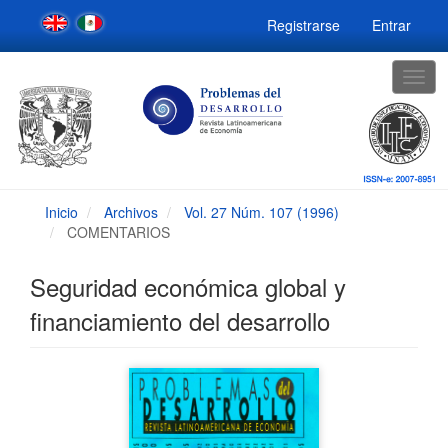
Navegación
Registrarse
Entrar
principal
Contenido
principal
Togg
Barra
navig
lateral
Inicio
Archivos
Vol. 27 Núm. 107 (1996)
COMENTARIOS
Seguridad económica global y
financiamiento del desarrollo
Barra
lateral