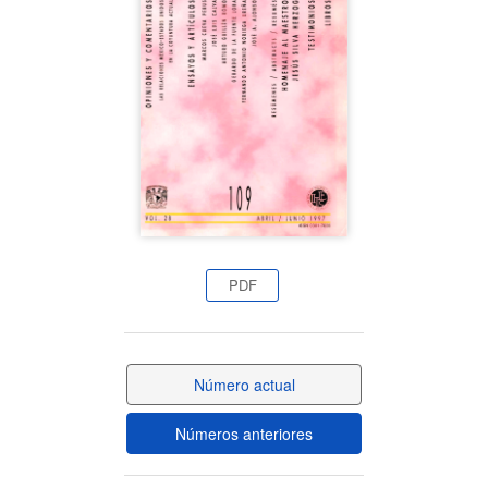
del
artículo
PDF
Número actual
Números anteriores