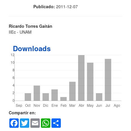
Publicado:
2011-12-07
Contenido
Ricardo Torres Gaitán
IIEc - UNAM
principal
del
Downloads
artículo
Detalles
Compartir en:
Facebook
Twitter
Email
WhatsApp
Share
del