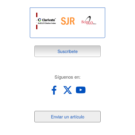
suscribete
Suscribete
redes
Síguenos en:
Enviar
Enviar un artículo
un
artículo