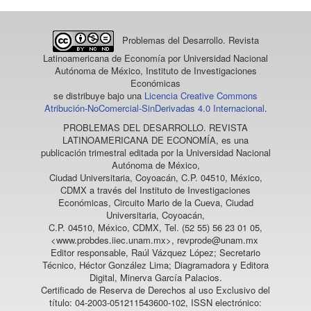
Problemas del Desarrollo. Revista
Latinoamericana de Economía
por Universidad Nacional
Autónoma de México, Instituto de Investigaciones
Económicas
se distribuye bajo una
Licencia Creative Commons
Atribución-NoComercial-SinDerivadas 4.0 Internacional
.
PROBLEMAS DEL DESARROLLO. REVISTA
LATINOAMERICANA DE ECONOMÍA
, es una
publicación trimestral editada por la Universidad Nacional
Autónoma de México,
Ciudad Universitaria, Coyoacán, C.P. 04510, México,
CDMX a través del Instituto de Investigaciones
Económicas, Circuito Mario de la Cueva, Ciudad
Universitaria, Coyoacán,
C.P. 04510, México, CDMX, Tel. (52 55) 56 23 01 05,
<www.probdes.iiec.unam.mx>, revprode@unam.mx
Editor responsable, Raúl Vázquez López; Secretario
Técnico, Héctor González Lima; Diagramadora y Editora
Digital, Minerva García Palacios.
Certificado de Reserva de Derechos al uso Exclusivo del
título: 04-2003-051211543600-102, ISSN electrónico: