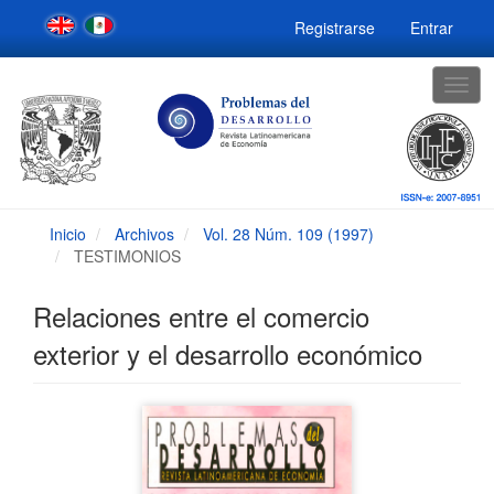
Navegación
Registrarse
Entrar
principal
Contenido
principal
Togg
Barra
navig
lateral
Inicio
Archivos
Vol. 28 Núm. 109 (1997)
TESTIMONIOS
Relaciones entre el comercio
exterior y el desarrollo económico
Barra
lateral