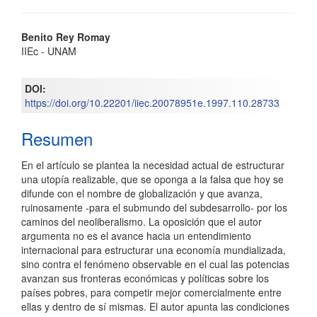
Contenido
Benito Rey Romay
IIEc - UNAM
principal
del
DOI:
https://doi.org/10.22201/iiec.20078951e.1997.110.28733
artículo
Resumen
En el artículo se plantea la necesidad actual de estructurar
una utopía realizable, que se oponga a la falsa que hoy se
difunde con el nombre de globalización y que avanza,
ruinosamente -para el submundo del subdesarrollo- por los
caminos del neoliberalismo. La oposición que el autor
argumenta no es el avance hacia un entendimiento
internacional para estructurar una economía mundializada,
sino contra el fenómeno observable en el cual las potencias
avanzan sus fronteras económicas y políticas sobre los
países pobres, para competir mejor comercialmente entre
ellas y dentro de sí mismas. El autor apunta las condiciones