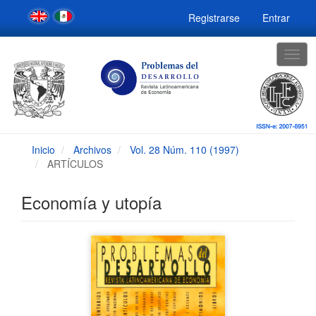
Navegación
Registrarse
Entrar
principal
Contenido
principal
Togg
Barra
navig
lateral
Inicio
Archivos
Vol. 28 Núm. 110 (1997)
ARTÍCULOS
Economía y utopía
Barra
lateral
del