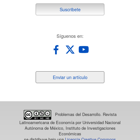
suscribete
Suscribete
redes
Síguenos en:
Enviar
Enviar un artículo
un
artículo
Problemas del Desarrollo. Revista
Latinoamericana de Economía
por Universidad Nacional
Autónoma de México, Instituto de Investigaciones
Económicas
se distribuye bajo una
Licencia Creative Commons