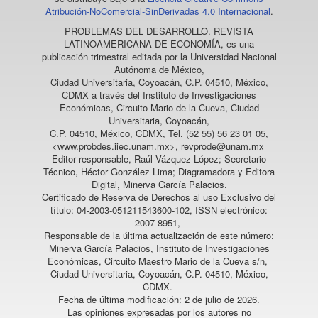
Atribución-NoComercial-SinDerivadas 4.0 Internacional
.
PROBLEMAS DEL DESARROLLO. REVISTA
LATINOAMERICANA DE ECONOMÍA
, es una
publicación trimestral editada por la Universidad Nacional
Autónoma de México,
Ciudad Universitaria, Coyoacán, C.P. 04510, México,
CDMX a través del Instituto de Investigaciones
Económicas, Circuito Mario de la Cueva, Ciudad
Universitaria, Coyoacán,
C.P. 04510, México, CDMX, Tel. (52 55) 56 23 01 05,
<www.probdes.iiec.unam.mx>, revprode@unam.mx
Editor responsable, Raúl Vázquez López; Secretario
Técnico, Héctor González Lima; Diagramadora y Editora
Digital, Minerva García Palacios.
Certificado de Reserva de Derechos al uso Exclusivo del
título: 04-2003-051211543600-102, ISSN electrónico:
2007-8951,
Responsable de la última actualización de este número:
Minerva García Palacios, Instituto de Investigaciones
Económicas, Circuito Maestro Mario de la Cueva s/n,
Ciudad Universitaria, Coyoacán, C.P. 04510, México,
CDMX.
Fecha de última modificación: 2 de julio de 2026.
Las opiniones expresadas por los autores no