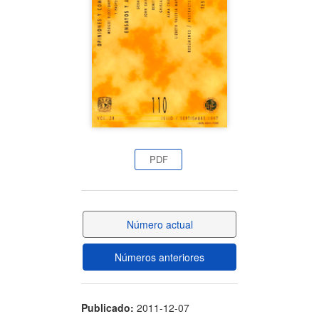
artículo
PDF
Número actual
Números anteriores
Publicado:
2011-12-07