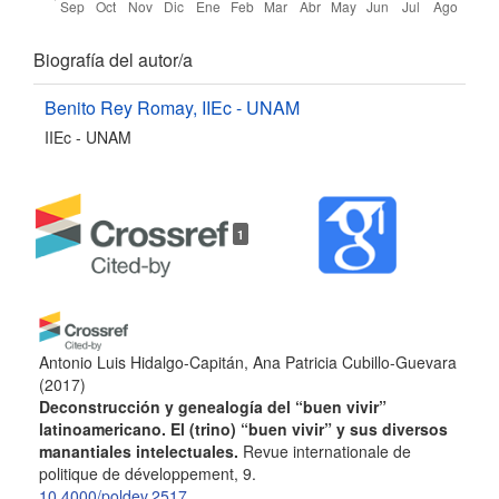
Detalles
Biografía del autor/a
del
Benito Rey Romay,
IIEc - UNAM
IIEc - UNAM
artículo
1
Antonio Luis Hidalgo-Capitán, Ana Patricia Cubillo-Guevara
(2017)
Deconstrucción y genealogía del “buen vivir”
latinoamericano. El (trino) “buen vivir” y sus diversos
manantiales intelectuales.
Revue internationale de
politique de développement, 9.
10.4000/poldev.2517