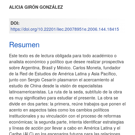
Contenido
ALICIA GIRÓN GONZÁLEZ
principal
DOI:
del
https://doi.org/10.22201/iiec.20078951e.2006.144.18415
artículo
Resumen
Este texto es de lectura obligada para todo académico o
analista económico y político que desee realizar prospectiva
sobre Argentina, Brasil y México. Carlos Moneta, fundador
de la Red de Estudios de América Latina y Asia Pacífico,
junto con Sergio Cesarín plasmaron el acercamiento al
estudio de China desde la visión de especialistas
latinoamericanistas. La ruta de la seda, subtítulo de la obra
es muy significativo para estudiar el presente. La obra se
divide en dos partes: la primera, reúne trabajos que ponen el
acento en aspectos tales como los cambios políticos
institucionales y su vinculación con el proceso de reformas
económicas; la segunda parte, intenta identificar estrategias
y líneas de acción por llevar a cabo en América Latina y el
Caribe (ALC) en los escenarios futuros para las relaciones