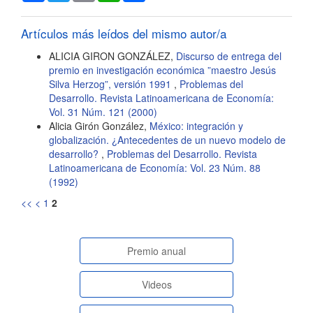
Artículos más leídos del mismo autor/a
ALICIA GIRON GONZÁLEZ,
Discurso de entrega del
premio en investigación económica ”maestro Jesús
Silva Herzog”, versión 1991
,
Problemas del
Desarrollo. Revista Latinoamericana de Economía:
Vol. 31 Núm. 121 (2000)
Alicia Girón González,
México: integración y
globalización. ¿Antecedentes de un nuevo modelo de
desarrollo?
,
Problemas del Desarrollo. Revista
Latinoamericana de Economía: Vol. 23 Núm. 88
(1992)
<<
<
1
2
paginasespeciales
Premio anual
Videos