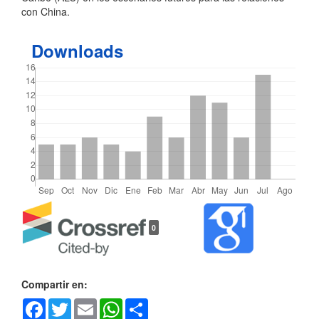
con China.
Downloads
Detalles
0
del
artículo
Compartir en:
Facebook
Twitter
Email
WhatsApp
Share