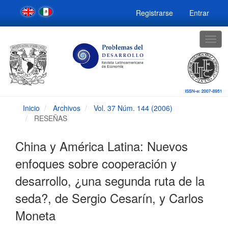
Navegación
Registrarse
Entrar
principal
Contenido
principal
Togg
Barra
navig
lateral
Inicio
Archivos
Vol. 37 Núm. 144 (2006)
RESEÑAS
China y América Latina: Nuevos
enfoques sobre cooperación y
desarrollo, ¿una segunda ruta de la
seda?, de Sergio Cesarín, y Carlos
Moneta