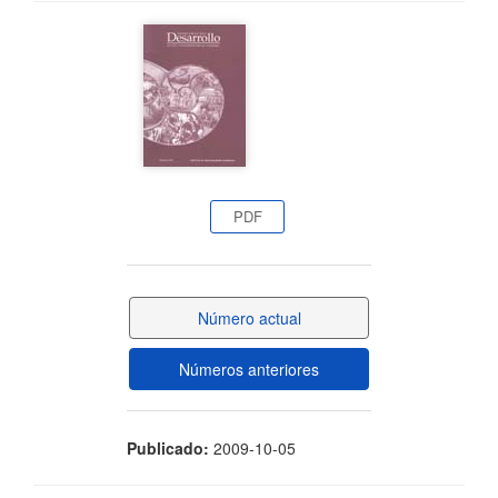
Barra
lateral
del
artículo
PDF
Número actual
Números anteriores
Publicado:
2009-10-05