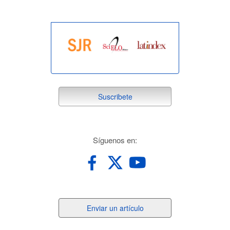
suscribete
Suscribete
redes
Síguenos en:
Enviar
Enviar un artículo
un
artículo