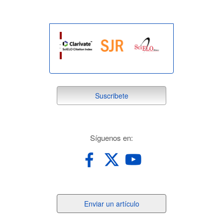
suscribete
Suscribete
redes
Síguenos en:
Enviar
Enviar un artículo
un