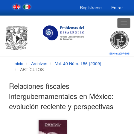
Navegación
Registrarse
Entrar
principal
Contenido
principal
Togg
Barra
navig
lateral
Inicio
Archivos
Vol. 40 Núm. 156 (2009)
ARTÍCULOS
Relaciones fiscales
intergubernamentales en México:
evolución reciente y perspectivas
Barra