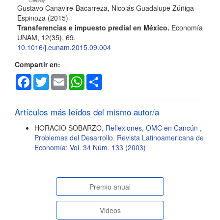
Gustavo Canavire-Bacarreza, Nicolás Guadalupe Zúñiga
Espinoza
(2015)
Transferencias e impuesto predial en México.
Economía
UNAM, 12(35), 69.
10.1016/j.eunam.2015.09.004
Compartir en:
Facebook
Twitter
Email
WhatsApp
Share
Artículos más leídos del mismo autor/a
HORACIO SOBARZO,
Reflexiones, OMC en Cancún
,
Problemas del Desarrollo. Revista Latinoamericana de
Economía: Vol. 34 Núm. 133 (2003)
paginasespeciales
Premio anual
Videos