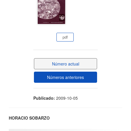
lateral
del
artículo
pdf
Número actual
Números anteriores
Publicado:
2009-10-05
Contenido
HORACIO SOBARZO
principal