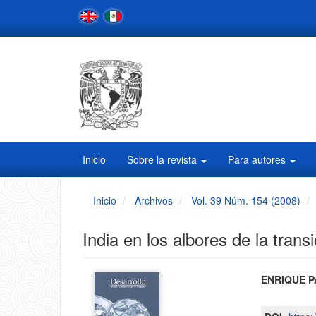
Navegación
principal
Contenido
principal
Barra
lateral
Inicio
Sobre la revista
Para autores
Inicio
Archivos
Vol. 39 Núm. 154 (2008)
India en los albores de la trans
Barra
Conten
ENRIQUE 
principa
lateral