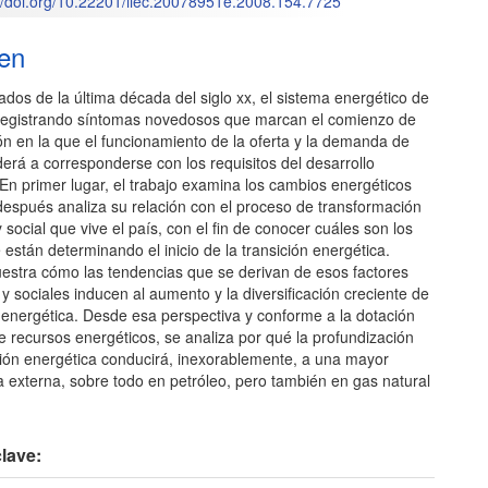
://doi.org/10.22201/iiec.20078951e.2008.154.7725
en
o
os de la última década del siglo xx, el sistema energético de
 registrando síntomas novedosos que marcan el comienzo de
ón en la que el funcionamiento de la oferta y la demanda de
erá a corresponderse con los requisitos del desarrollo
En primer lugar, el trabajo examina los cambios energéticos
después analiza su relación con el proceso de transformación
social que vive el país, con el fin de conocer cuáles son los
 están determinando el inicio de la transición energética.
stra cómo las tendencias que se derivan de esos factores
 sociales inducen al aumento y la diversificación creciente de
energética. Desde esa perspectiva y conforme a la dotación
e recursos energéticos, se analiza por qué la profundización
ición energética conducirá, inexorablemente, a una mayor
 externa, sobre todo en petróleo, pero también en gas natural
lave: