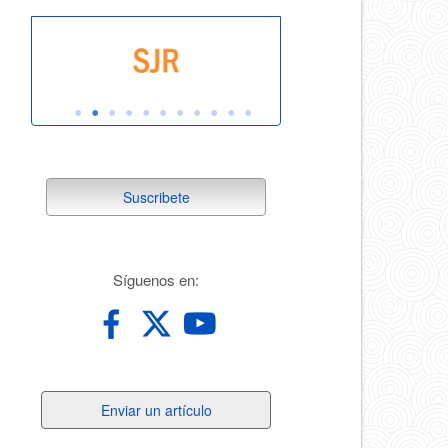
suscribete
Suscribete
redes
Síguenos en:
Enviar
Enviar un artículo
un