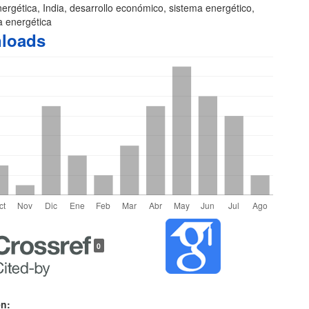
nergética, India, desarrollo económico, sistema energético,
 energética
loads
les
0
lo
en: