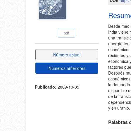
DOI:
https
del
del
Resum
artícul
artículo
Desde mediad
India viene
pdf
una transici
energía tend
económico. 
Número actual
recientes y 
económica y 
factores que
Números anteriores
Después mue
económicos y
la demanda 
Publicado:
2009-10-05
disponible d
de la trans
dependencia
y en uranio.
Palabras c