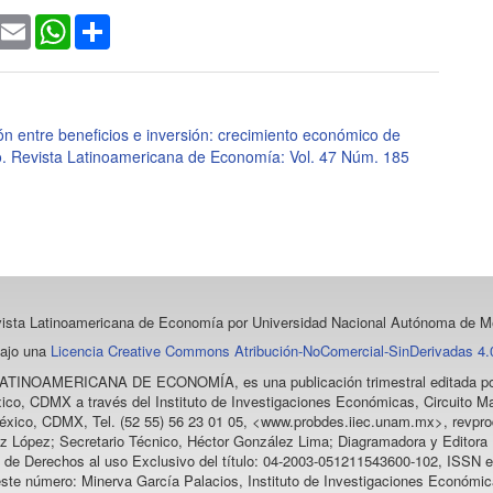
ook
witter
Email
WhatsApp
Share
ón entre beneficios e inversión: crecimiento económico de
o. Revista Latinoamericana de Economía: Vol. 47 Núm. 185
vista Latinoamericana de Economía
por Universidad Nacional Autónoma de Mé
bajo una
Licencia Creative Commons Atribución-NoComercial-SinDerivadas 4.0
LATINOAMERICANA DE ECONOMÍA
, es una publicación trimestral editada
ico, CDMX a través del Instituto de Investigaciones Económicas, Circuito Ma
éxico, CDMX, Tel. (52 55) 56 23 01 05, <www.probdes.iiec.unam.mx>, re
z López; Secretario Técnico, Héctor González Lima; Diagramadora y Editora D
a de Derechos al uso Exclusivo del título: 04-2003-051211543600-102, ISSN e
este número: Minerva García Palacios, Instituto de Investigaciones Económic