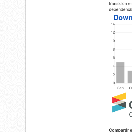
transición e
dependencia
Down
Detal
del
artícu
Compartir 