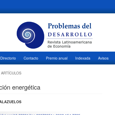
Directorio
Contacto
Premio anual
Indexada
Avisos
ARTÍCULOS
ición energética
ido
PALAZUELOS
l