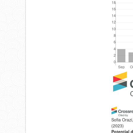
Detal
del
artícu
Sofia Orazi
(2023)
Potential 