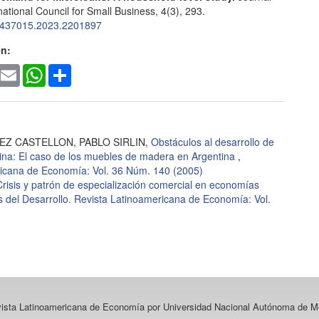
rnational Council for Small Business, 4(3), 293.
6437015.2023.2201897
en:
ook
witter
Email
WhatsApp
Share
Z CASTELLON, PABLO SIRLIN,
Obstáculos al desarrollo de
ina: El caso de los muebles de madera en Argentina
,
ricana de Economía: Vol. 36 Núm. 140 (2005)
Crisis y patrón de especialización comercial en economías
 del Desarrollo. Revista Latinoamericana de Economía: Vol.
vista Latinoamericana de Economía
por Universidad Nacional Autónoma de Mé