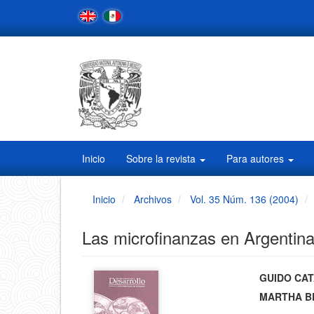
Navegación
principal
Contenido
principal
Barra
lateral
Inicio
Sobre la revista
Para autores
Inicio
Archivos
Vol. 35 Núm. 136 (2004)
Las microfinanzas en Argentina:
Barra
Conten
GUIDO CAT
MARTHA B
principa
lateral