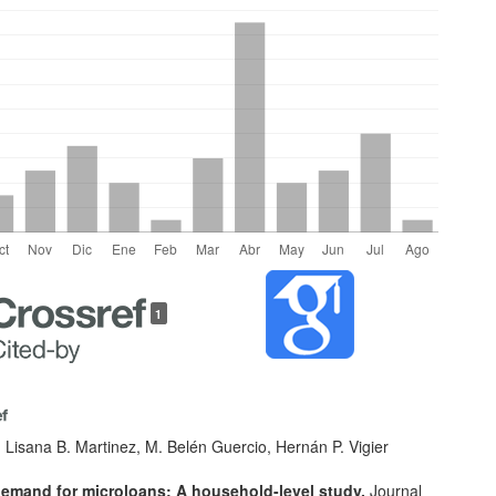
les
1
lo
, Lisana B. Martinez, M. Belén Guercio, Hernán P. Vigier
demand for microloans: A household-level study.
Journal