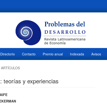
Directorio
Contacto
Premio anual
Indexada
Avisos
ARTÍCULOS
 teorías y experiencias
ido
AIFE
EKERMAN
l