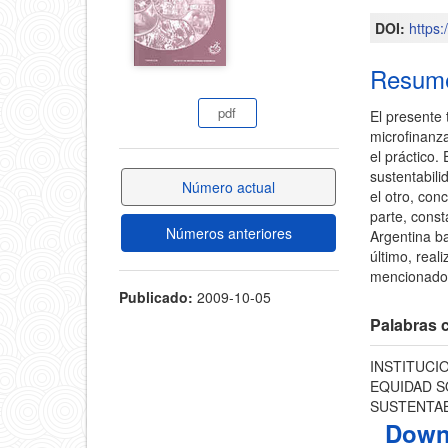
del
DOI:
https
del
artícul
Resum
artículo
pdf
El presente 
microfinanza
el práctico. 
sustentabili
Número actual
el otro, con
parte, const
Números anteriores
Argentina b
último, real
mencionados 
Publicado:
2009-10-05
Palabras c
INSTITUCI
EQUIDAD S
SUSTENTAB
Down