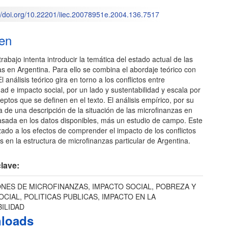
://doi.org/10.22201/iiec.20078951e.2004.136.7517
o
en
trabajo intenta introducir la temática del estado actual de las
s en Argentina. Para ello se combina el abordaje teórico con
El análisis teórico gira en torno a los conflictos entre
dad e impacto social, por un lado y sustentabilidad y escala por
ceptos que se definen en el texto. El análisis empírico, por su
a de una descripción de la situación de las microfinanzas en
asada en los datos disponibles, más un estudio de campo. Este
izado a los efectos de comprender el impacto de los conflictos
en la estructura de microfinanzas particular de Argentina.
lave:
ONES DE MICROFINANZAS, IMPACTO SOCIAL, POBREZA Y
OCIAL, POLITICAS PUBLICAS, IMPACTO EN LA
ILIDAD
loads