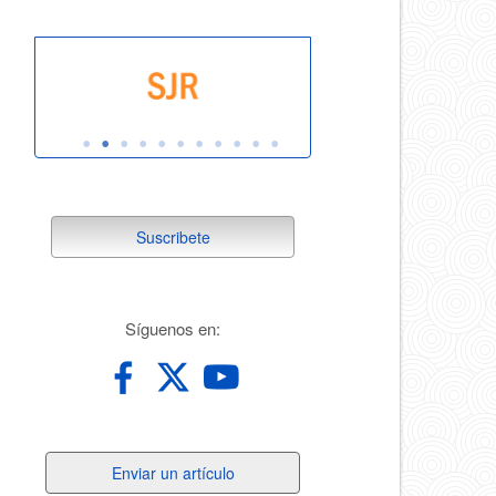
suscribete
Suscribete
redes
Síguenos en:
Enviar
Enviar un artículo