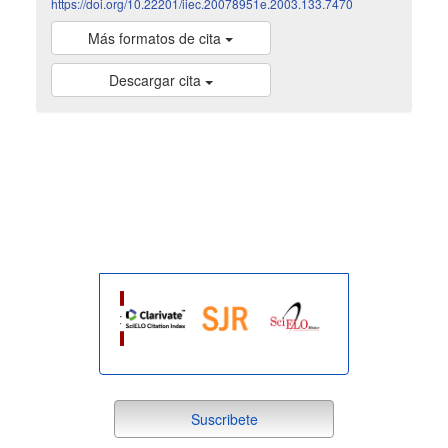
https://doi.org/10.22201/iiec.20078951e.2003.133.7470
Más formatos de cita
Descargar cita
indexada
suscribete
Suscribete