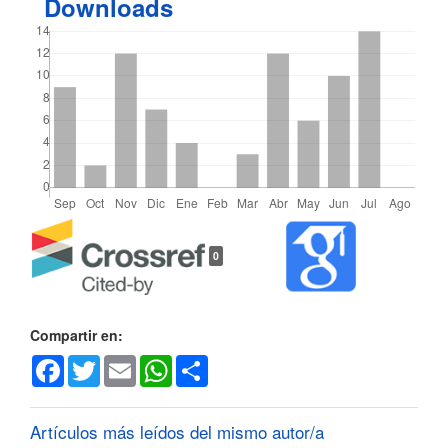
Downloads
Detalles
0
del
artículo
Compartir en:
Facebook
Twitter
Email
WhatsApp
Share
Artículos más leídos del mismo autor/a