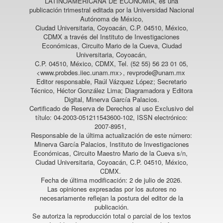
LATINOAMERICANA DE ECONOMÍA
, es una
publicación trimestral editada por la Universidad Nacional
Autónoma de México,
Ciudad Universitaria, Coyoacán, C.P. 04510, México,
CDMX a través del Instituto de Investigaciones
Económicas, Circuito Mario de la Cueva, Ciudad
Universitaria, Coyoacán,
C.P. 04510, México, CDMX, Tel. (52 55) 56 23 01 05,
<www.probdes.iiec.unam.mx>, revprode@unam.mx
Editor responsable, Raúl Vázquez López; Secretario
Técnico, Héctor González Lima; Diagramadora y Editora
Digital, Minerva García Palacios.
Certificado de Reserva de Derechos al uso Exclusivo del
título: 04-2003-051211543600-102, ISSN electrónico:
2007-8951,
Responsable de la última actualización de este número:
Minerva García Palacios, Instituto de Investigaciones
Económicas, Circuito Maestro Mario de la Cueva s/n,
Ciudad Universitaria, Coyoacán, C.P. 04510, México,
CDMX.
Fecha de última modificación: 2 de julio de 2026.
Las opiniones expresadas por los autores no
necesariamente reflejan la postura del editor de la
publicación.
Se autoriza la reproducción total o parcial de los textos