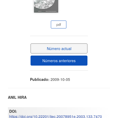
del
artículo
pdf
Número actual
Números anteriores
Publicado:
2009-10-05
Contenido
ANIL HIRA
principal
DOI:
del
https://doi.org/10.22201/iiec.20078951e.2003.133.7470