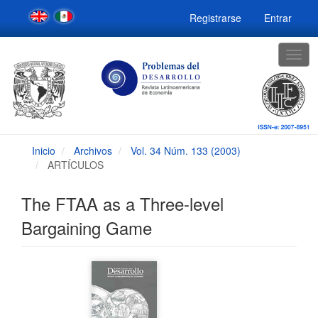
Navegación
Registrarse
Entrar
principal
Contenido
principal
Togg
Barra
navig
lateral
Inicio
Archivos
Vol. 34 Núm. 133 (2003)
ARTÍCULOS
The FTAA as a Three-level
Bargaining Game
Barra
lateral