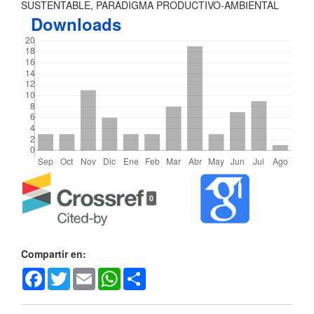
SUSTENTABLE, PARADIGMA PRODUCTIVO-AMBIENTAL
Downloads
Detalles
0
del
artículo
Compartir en:
Facebook
Twitter
Email
WhatsApp
Share