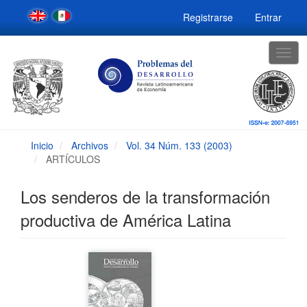
Navegación
Registrarse
Entrar
principal
Contenido
principal
Togg
Barra
navig
lateral
Inicio
Archivos
Vol. 34 Núm. 133 (2003)
ARTÍCULOS
Los senderos de la transformación
productiva de América Latina
Barra
lateral