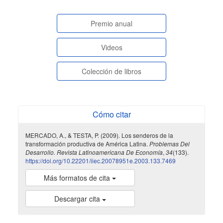
paginasespeciales
Premio anual
Videos
Colección de libros
Cómo citar
MERCADO, A., & TESTA, P. (2009). Los senderos de la
transformación productiva de América Latina.
Problemas Del
Desarrollo. Revista Latinoamericana De Economía
,
34
(133).
https://doi.org/10.22201/iiec.20078951e.2003.133.7469
Más formatos de cita
Descargar cita