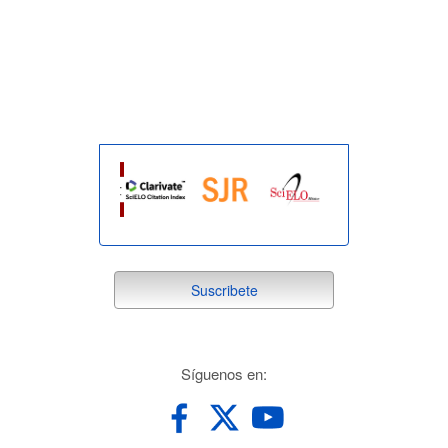
indexada
suscribete
Suscribete
redes
Síguenos en: