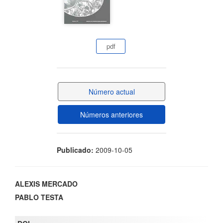
del
artículo
pdf
Número actual
Números anteriores
Publicado:
2009-10-05
Contenido
ALEXIS MERCADO
PABLO TESTA
principal
del