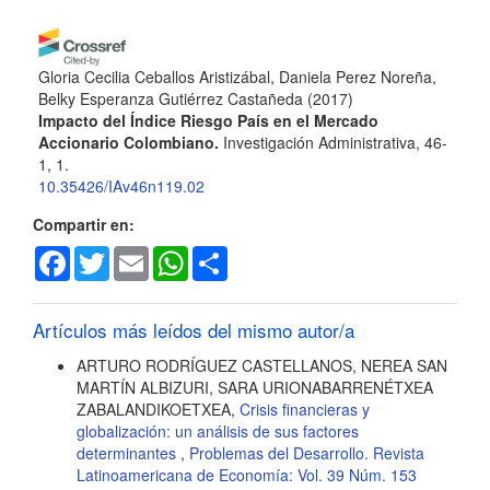
artículo
Gloria Cecilia Ceballos Aristizábal, Daniela Perez Noreña,
Belky Esperanza Gutiérrez Castañeda
(2017)
Impacto del Índice Riesgo País en el Mercado
Accionario Colombiano.
Investigación Administrativa, 46-
1, 1.
10.35426/IAv46n119.02
Compartir en:
Facebook
Twitter
Email
WhatsApp
Share
Artículos más leídos del mismo autor/a
ARTURO RODRÍGUEZ CASTELLANOS, NEREA SAN
MARTÍN ALBIZURI, SARA URIONABARRENÉTXEA
ZABALANDIKOETXEA,
Crisis financieras y
globalización: un análisis de sus factores
determinantes
,
Problemas del Desarrollo. Revista
Latinoamericana de Economía: Vol. 39 Núm. 153