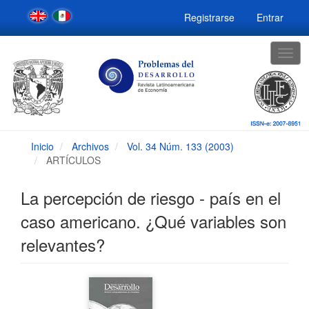
Navegación
Registrarse
Entrar
principal
Contenido
principal
Togg
Barra
navig
lateral
Inicio
Archivos
Vol. 34 Núm. 133 (2003)
ARTÍCULOS
La percepción de riesgo - país en el
caso americano. ¿Qué variables son
relevantes?
Barra