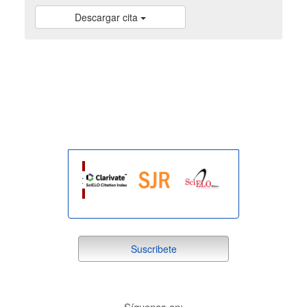
Descargar cita
indexada
suscribete
Suscribete
redes
Síguenos en: