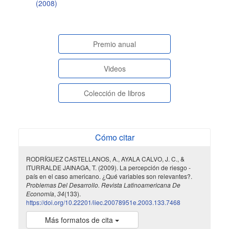
(2008)
paginasespeciales
Premio anual
Videos
Colección de libros
Cómo citar
RODRÍGUEZ CASTELLANOS, A., AYALA CALVO, J. C., &
ITURRALDE JAINAGA, T. (2009). La percepción de riesgo -
país en el caso americano. ¿Qué variables son relevantes?.
Problemas Del Desarrollo. Revista Latinoamericana De
Economía
,
34
(133).
https://doi.org/10.22201/iiec.20078951e.2003.133.7468
Más formatos de cita