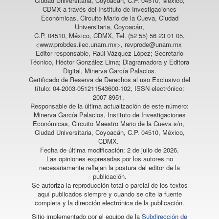
Ciudad Universitaria, Coyoacán, C.P. 04510, México,
CDMX a través del Instituto de Investigaciones
Económicas, Circuito Mario de la Cueva, Ciudad
Universitaria, Coyoacán,
C.P. 04510, México, CDMX, Tel. (52 55) 56 23 01 05,
<www.probdes.iiec.unam.mx>, revprode@unam.mx
Editor responsable, Raúl Vázquez López; Secretario
Técnico, Héctor González Lima; Diagramadora y Editora
Digital, Minerva García Palacios.
Certificado de Reserva de Derechos al uso Exclusivo del
título: 04-2003-051211543600-102, ISSN electrónico:
2007-8951,
Responsable de la última actualización de este número:
Minerva García Palacios, Instituto de Investigaciones
Económicas, Circuito Maestro Mario de la Cueva s/n,
Ciudad Universitaria, Coyoacán, C.P. 04510, México,
CDMX.
Fecha de última modificación: 2 de julio de 2026.
Las opiniones expresadas por los autores no
necesariamente reflejan la postura del editor de la
publicación.
Se autoriza la reproducción total o parcial de los textos
aquí publicados siempre y cuando se cite la fuente
completa y la dirección electrónica de la publicación.
Sitio implementado por el equipo de la
Subdirección de