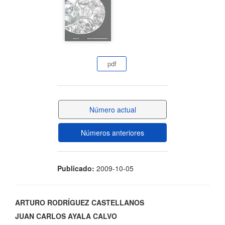
lateral
del
artículo
pdf
Número actual
Números anteriores
Publicado:
2009-10-05
Contenido
ARTURO RODRÍGUEZ CASTELLANOS
JUAN CARLOS AYALA CALVO
principal