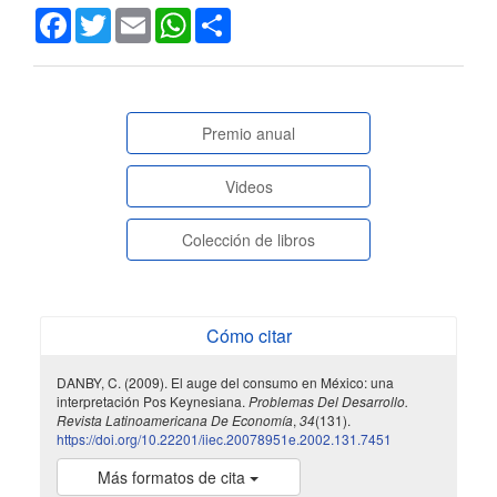
Facebook
Twitter
Email
WhatsApp
Share
paginasespeciales
Premio anual
Videos
Colección de libros
Cómo citar
DANBY, C. (2009). El auge del consumo en México: una
interpretación Pos Keynesiana.
Problemas Del Desarrollo.
Revista Latinoamericana De Economía
,
34
(131).
https://doi.org/10.22201/iiec.20078951e.2002.131.7451
Más formatos de cita