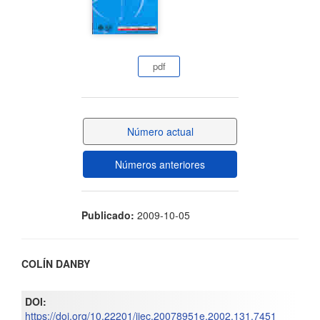
del
artículo
pdf
Número actual
Números anteriores
Publicado:
2009-10-05
Contenido
COLÍN DANBY
principal
DOI:
del
https://doi.org/10.22201/iiec.20078951e.2002.131.7451