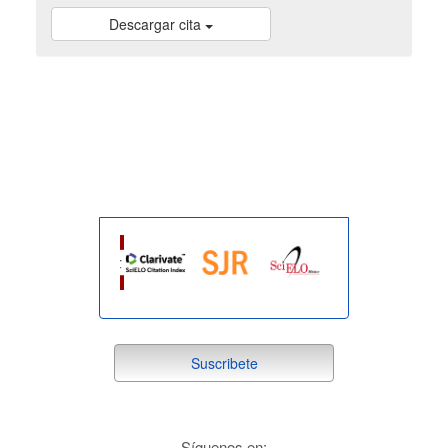
Descargar cita
indexada
suscribete
Suscribete
redes
Síguenos en: