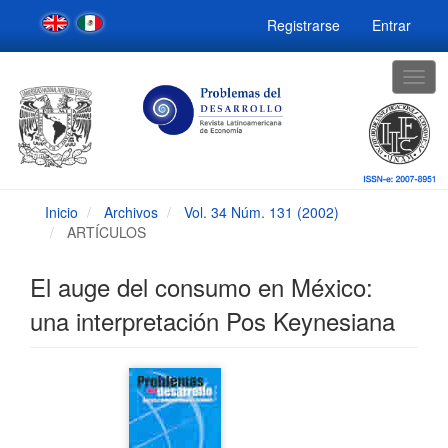
Navegación
Registrarse
Entrar
principal
Contenido
principal
Togg
Barra
navig
lateral
Inicio
Archivos
Vol. 34 Núm. 131 (2002)
ARTÍCULOS
El auge del consumo en México:
una interpretación Pos Keynesiana
Barra
lateral