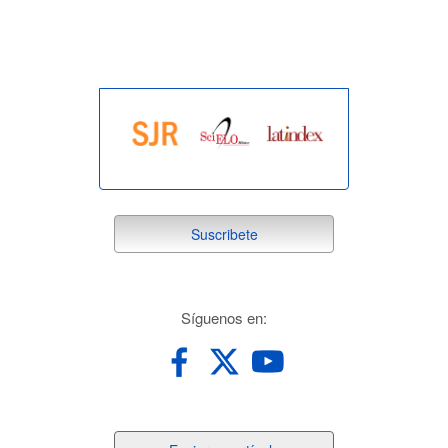
indexada
suscribete
Suscribete
redes
Síguenos en: