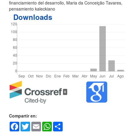
financiamiento del desarrollo, Maria da Conceição Tavares,
pensamiento kaleckiano
Downloads
Detalles
0
del
artículo
Compartir en:
Facebook
Twitter
Email
WhatsApp
Share