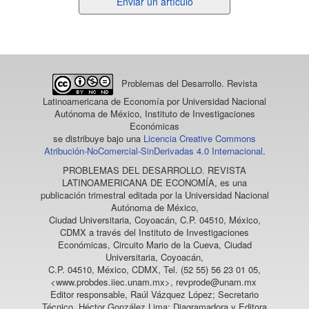
Enviar
Enviar un artículo
un
artículo
Problemas del Desarrollo. Revista
Latinoamericana de Economía
por Universidad Nacional
Autónoma de México, Instituto de Investigaciones
Económicas
se distribuye bajo una
Licencia Creative Commons
Atribución-NoComercial-SinDerivadas 4.0 Internacional
.
PROBLEMAS DEL DESARROLLO. REVISTA
LATINOAMERICANA DE ECONOMÍA
, es una
publicación trimestral editada por la Universidad Nacional
Autónoma de México,
Ciudad Universitaria, Coyoacán, C.P. 04510, México,
CDMX a través del Instituto de Investigaciones
Económicas, Circuito Mario de la Cueva, Ciudad
Universitaria, Coyoacán,
C.P. 04510, México, CDMX, Tel. (52 55) 56 23 01 05,
<www.probdes.iiec.unam.mx>, revprode@unam.mx
Editor responsable, Raúl Vázquez López; Secretario
Técnico, Héctor González Lima; Diagramadora y Editora