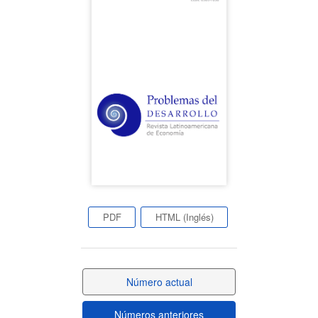
Barra
lateral
del
artículo
PDF
HTML (Inglés)
Número actual
Números anteriores