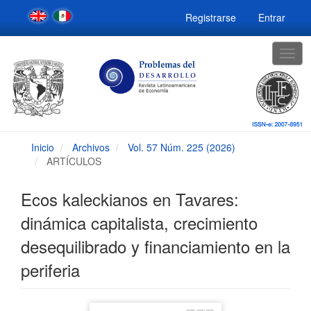
Navegación
Registrarse
Entrar
principal
Contenido
principal
Togg
Barra
navig
lateral
Inicio
Archivos
Vol. 57 Núm. 225 (2026)
ARTÍCULOS
Ecos kaleckianos en Tavares:
dinámica capitalista, crecimiento
desequilibrado y financiamiento en la
periferia