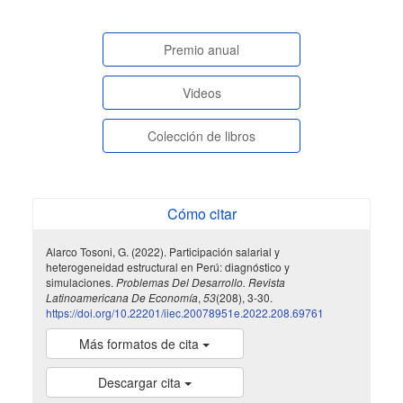
paginasespeciales
Premio anual
Videos
Colección de libros
Cómo citar
Alarco Tosoni, G. (2022). Participación salarial y
heterogeneidad estructural en Perú: diagnóstico y
simulaciones.
Problemas Del Desarrollo. Revista
Latinoamericana De Economía
,
53
(208), 3-30.
https://doi.org/10.22201/iiec.20078951e.2022.208.69761
Más formatos de cita
Descargar cita