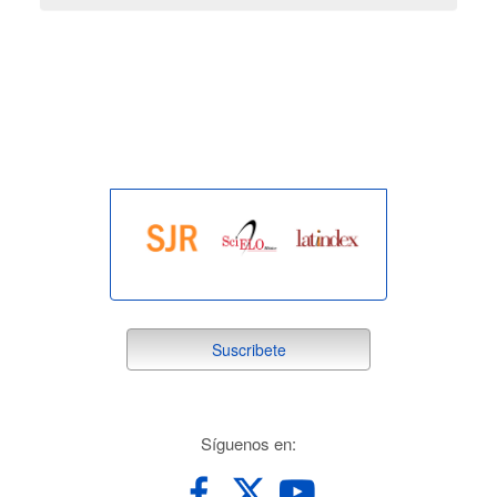
indexada
suscribete
Suscribete
redes
Síguenos en: