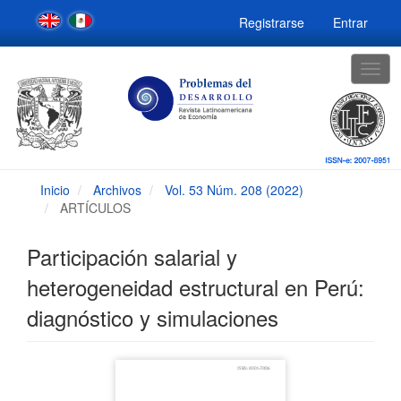
Navegación
Registrarse
Entrar
principal
Contenido
principal
Togg
Barra
navig
lateral
Inicio
Archivos
Vol. 53 Núm. 208 (2022)
ARTÍCULOS
Participación salarial y
heterogeneidad estructural en Perú:
diagnóstico y simulaciones
Barra