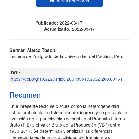
Números anteriores
Publicado:
2022-03-17
Actualizado:
2022-03-17
Contenido
Germán Alarco Tosoni
Escuela de Postgrado de la Universidad del Pacífico, Perú
principal
del
DOI:
https://doi.org/10.22201/iiec.20078951e.2022.208.69761
artículo
Resumen
En el presente texto se discute cómo la heterogeneidad
estructural afecta la distribución del ingreso y se presenta la
evolución de la participación salarial en el Producto Interno
Bruto (PIB) y el Valor Bruto de la Producción (VBP) entre
1950-2017. Se determinan y analizan las diferencias
intersectoriales de la productividad del trabajo y las