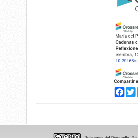
del
artícu
María del P
Cadenas c
Reflexione
Siembra, 1
10.29166/s
Compartir 
Erika Nata
(2024)
Faceb
T
Estrategia
artesanale
Estudios In
10.36390/t
Yadihra Cru
Problemas del Desarrollo. Re