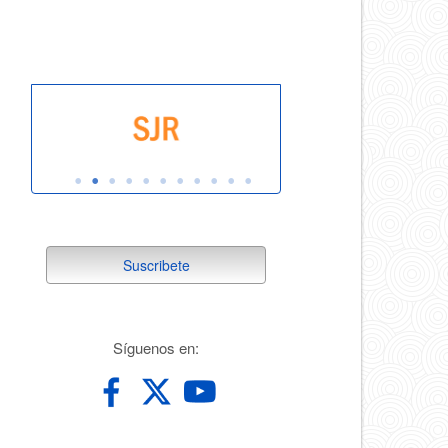
indexada
suscribete
Suscribete
redes
Síguenos en: