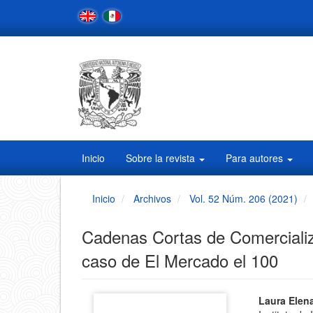
Navegación
principal
Contenido
principal
Barra
lateral
Inicio
Sobre la revista
Para autores
Inicio
Archivos
Vol. 52 Núm. 206 (2021)
Cadenas Cortas de Comercializa
caso de El Mercado el 100
Barra
Conten
Laura Elen