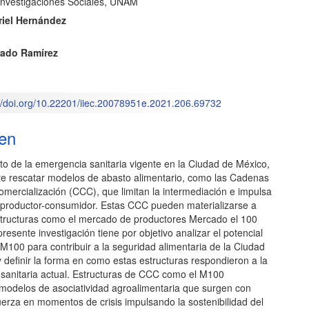
 Investigaciones Sociales, UNAM
l
riel Hernández
rado Ramírez
o
://doi.org/10.22201/iiec.20078951e.2021.206.69732
en
to de la emergencia sanitaria vigente en la Ciudad de México,
te rescatar modelos de abasto alimentario, como las Cadenas
mercialización (CCC), que limitan la intermediación e impulsa
s productor-consumidor. Estas CCC pueden materializarse a
structuras como el mercado de productores Mercado el 100
resente investigación tiene por objetivo analizar el potencial
 M100 para contribuir a la seguridad alimentaria de la Ciudad
 definir la forma en como estas estructuras respondieron a la
sanitaria actual. Estructuras de CCC como el M100
 modelos de asociatividad agroalimentaria que surgen con
uerza en momentos de crisis impulsando la sostenibilidad del