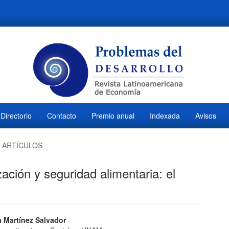
Directorio
Contacto
Premio anual
Indexada
Avisos
ARTÍCULOS
ción y seguridad alimentaria: el
ido
a Martínez Salvador