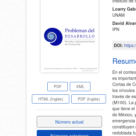
Instituto de
principa
lateral
Loarry Gab
del
UNAM
del
David Alva
artícul
IPN
artículo
DOI:
https
Resum
En el contex
es importan
Cortas de Co
PDF
XML
los vínculo
través de e
HTML (Inglés)
PDF (Inglés)
(M100). La p
que tiene el
de México, y
emergencia 
Número actual
constituyen
redoblada f
Números anteriores