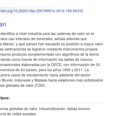
://doi.org/10.22201/iiec.20078951e.2019.199.68330
o
en
 identifica a nivel industria-país las cadenas de valor en el
ace uso intensivo de minerales, señala además qué
s lideran, y qué países han escalado su posición a mayor valor
as estimaciones se lograron mediante instrumentos propios
s insumo-producto complementado con algoritmos de la teoría
eniendo como fuente de información las tablas de insumo-
ternacionales elaboradas por la OECD, con información de 33
onómicos de 63 países, para los años 1995 y 2011. La
uestra casos de escalamiento hacia adelante del sector
n Brunéi, Indonesia y Malasia hacia eslabones más sofisticados
nas globales de valor (CGV).
lave:
enas globales de valor, industrialización, tablas insumo
oría de redes sociales