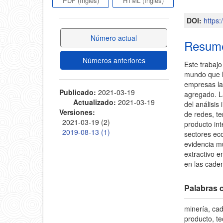
PDF (Inglés)
HTML (Inglés)
del
del
DOI:
https
artícul
artículo
Número actual
Resum
Números anteriores
Este trabajo
mundo que h
empresas la
Publicado:
2021-03-19
agregado. L
Actualizado:
2021-03-19
del análisi
Versiones:
de redes, t
2021-03-19 (2)
producto in
2019-08-13 (1)
sectores ec
evidencia m
extractivo e
en las cade
Palabras c
minería, cad
producto, te