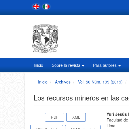
Navegación
principal
Contenido
principal
Barra
lateral
Inicio
Sobre la revista
Para autores
Inicio
Archivos
Vol. 50 Núm. 199 (2019)
Los recursos mineros en las ca
Barra
Conten
Yuri Jesús
PDF
XML
Facultad de
principa
lateral
Lima