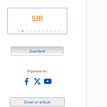
suscribete
Suscribete
redes
Síguenos en:
Enviar
Enviar un artículo