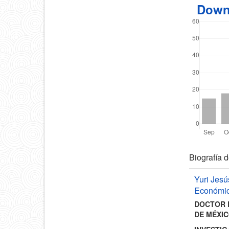
Down
Detal
Biografía d
del
Yuri Jes
Económic
artícu
DOCTOR 
DE MÉXI