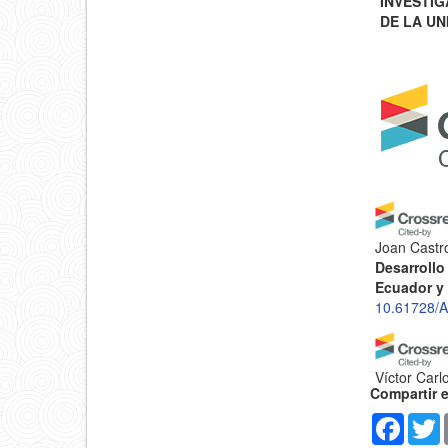
INVESTIG
DE LA UN
Joan Castro
Desarrollo
Ecuador y
10.61728/
Víctor Car
Compartir 
Returns to
Internation
Faceb
T
Humanidade