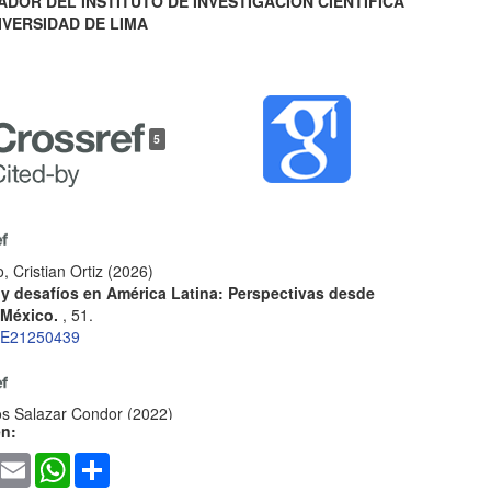
ADOR DEL INSTITUTO DE INVESTIGACIÓN CIENTÍFICA
IVERSIDAD DE LIMA
5
, Cristian Ortiz
(2026)
 y desafíos en América Latina: Perspectivas desde
 México.
, 51.
AE21250439
los Salazar Condor
(2022)
en:
 university higher education in Peru.
HUMAN REVIEW.
al Humanities Review / Revista Internacional De
ook
witter
Email
WhatsApp
Share
s, 11, 59.