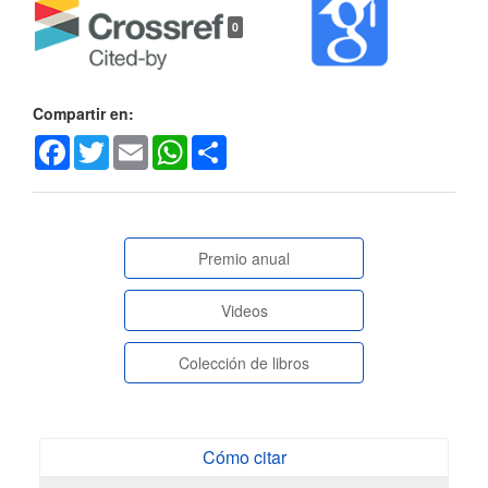
0
Compartir en:
Facebook
Twitter
Email
WhatsApp
Share
paginasespeciales
Premio anual
Videos
Colección de libros
Cómo citar