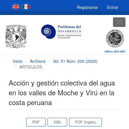
Navegación
Registrarse
Entrar
principal
Contenido
principal
Togg
Barra
navig
lateral
Inicio
Archivos
Vol. 51 Núm. 200 (2020)
ARTÍCULOS
Acción y gestión colectiva del agua
en los valles de Moche y Virú en la
costa peruana
Barra
PDF
XML
PDF (Inglés)