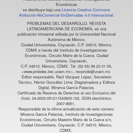
Económicas
se distribuye bajo una
Licencia Creative Commons
Atribución-NoComercial-SinDerivadas 4.0 Internacional
.
PROBLEMAS DEL DESARROLLO. REVISTA
LATINOAMERICANA DE ECONOMÍA
, es una
publicación trimestral editada por la Universidad Nacional
Autónoma de México,
Ciudad Universitaria, Coyoacán, C.P. 04510, México,
CDMX a través del Instituto de Investigaciones
Económicas, Circuito Mario de la Cueva, Ciudad
Universitaria, Coyoacán,
C.P. 04510, México, CDMX, Tel. (52 55) 56 23 01 05,
<www.probdes.iiec.unam.mx>, revprode@unam.mx
Editor responsable, Raúl Vázquez López; Secretario
Técnico, Héctor González Lima; Diagramadora y Editora
Digital, Minerva García Palacios.
Certificado de Reserva de Derechos al uso Exclusivo del
título: 04-2003-051211543600-102, ISSN electrónico:
2007-8951,
Responsable de la última actualización de este número:
Minerva García Palacios, Instituto de Investigaciones
Económicas, Circuito Maestro Mario de la Cueva s/n,
Ciudad Universitaria, Coyoacán, C.P. 04510, México,
CDMX.