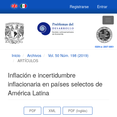
Navegación
Registrarse
Entrar
principal
Contenido
principal
Togg
Barra
navig
lateral
Inicio
Archivos
Vol. 50 Núm. 198 (2019)
ARTÍCULOS
Inflación e incertidumbre
inflacionaria en países selectos de
América Latina
Barra
PDF
XML
PDF (Inglés)