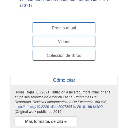
(2011)
paginasespeciales
Premio anual
Videos
Colección de libros
Cómo citar
Rosas Rojas, E. (2021). Inflación e incertidumbre inflacionaria
en países selectos de América Latina.
Problemas Del
Desarrollo. Revista Latinoamericana De Economía
,
50
(198).
https://doi.org/10.22201/iiec.20078951e.2019.198.64822
(Original work published 2019)
Más formatos de cita