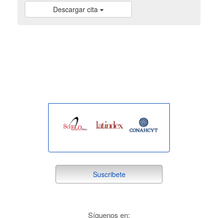
Descargar cita
indexada
suscribete
Suscribete
redes
Síguenos en: