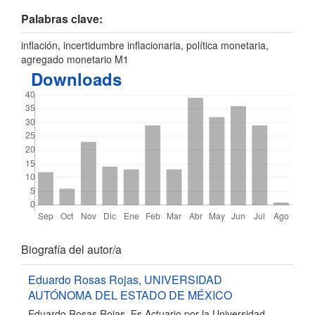
Palabras clave:
inflación, incertidumbre inflacionaria, política monetaria,
agregado monetario M1
Downloads
Detalles
Biografía del autor/a
del
Eduardo Rosas Rojas,
UNIVERSIDAD
AUTÓNOMA DEL ESTADO DE MÉXICO
artículo
Eduardo Rosas Rojas. Es Actuario por la Universidad