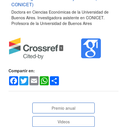
CONICET)
Doctora en Ciencias Económicas de la Universidad de
Buenos Aires. Investigadora asistente en CONICET.
Profesora de la Universidad de Buenos Aires
1
Compartir en:
Facebook
Twitter
Email
WhatsApp
Share
paginasespeciales
Premio anual
Videos