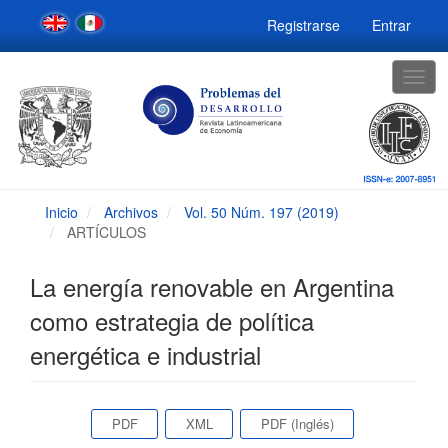
Navegación
Registrarse
Entrar
principal
Contenido
principal
Togg
Barra
navig
lateral
Inicio
Archivos
Vol. 50 Núm. 197 (2019)
ARTÍCULOS
La energía renovable en Argentina
como estrategia de política
energética e industrial
Barra
PDF
XML
PDF (Inglés)