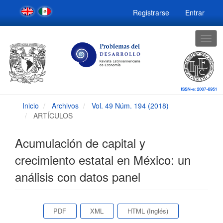
Navegación
Registrarse
Entrar
principal
Contenido
principal
Togg
Barra
navig
lateral
Inicio
Archivos
Vol. 49 Núm. 194 (2018)
ARTÍCULOS
Acumulación de capital y
crecimiento estatal en México: un
análisis con datos panel
Barra
PDF
XML
HTML (Inglés)