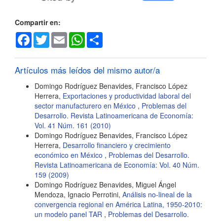
artículo
Compartir en:
Facebook
Twitter
Email
WhatsApp
Share
Artículos más leídos del mismo autor/a
Domingo Rodríguez Benavides, Francisco López
Herrera,
Exportaciones y productividad laboral del
sector manufacturero en México
,
Problemas del
Desarrollo. Revista Latinoamericana de Economía:
Vol. 41 Núm. 161 (2010)
Domingo Rodríguez Benavides, Francisco López
Herrera,
Desarrollo financiero y crecimiento
económico en México
,
Problemas del Desarrollo.
Revista Latinoamericana de Economía: Vol. 40 Núm.
159 (2009)
Domingo Rodríguez Benavides, Miguel Ángel
Mendoza, Ignacio Perrotini,
Análisis no-lineal de la
convergencia regional en América Latina, 1950-2010:
un modelo panel TAR
,
Problemas del Desarrollo.