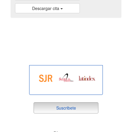
Descargar cita
indexada
suscribete
Suscribete