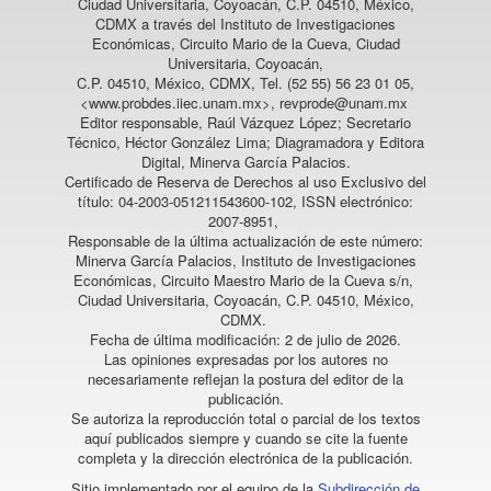
Ciudad Universitaria, Coyoacán, C.P. 04510, México,
CDMX a través del Instituto de Investigaciones
Económicas, Circuito Mario de la Cueva, Ciudad
Universitaria, Coyoacán,
C.P. 04510, México, CDMX, Tel. (52 55) 56 23 01 05,
<www.probdes.iiec.unam.mx>, revprode@unam.mx
Editor responsable, Raúl Vázquez López; Secretario
Técnico, Héctor González Lima; Diagramadora y Editora
Digital, Minerva García Palacios.
Certificado de Reserva de Derechos al uso Exclusivo del
título: 04-2003-051211543600-102, ISSN electrónico:
2007-8951,
Responsable de la última actualización de este número:
Minerva García Palacios, Instituto de Investigaciones
Económicas, Circuito Maestro Mario de la Cueva s/n,
Ciudad Universitaria, Coyoacán, C.P. 04510, México,
CDMX.
Fecha de última modificación: 2 de julio de 2026.
Las opiniones expresadas por los autores no
necesariamente reflejan la postura del editor de la
publicación.
Se autoriza la reproducción total o parcial de los textos
aquí publicados siempre y cuando se cite la fuente
completa y la dirección electrónica de la publicación.
Sitio implementado por el equipo de la
Subdirección de