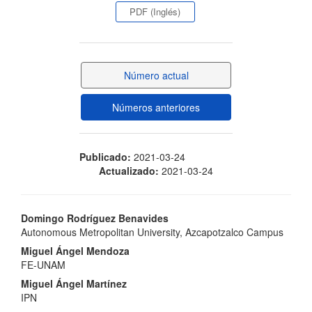
lateral
PDF (Inglés)
del
artículo
Número actual
Números anteriores
Publicado:
2021-03-24
Actualizado:
2021-03-24
Contenido
Domingo Rodríguez Benavides
Autonomous Metropolitan University, Azcapotzalco Campus
principal
Miguel Ángel Mendoza
del
FE-UNAM
Miguel Ángel Martínez
artículo
IPN