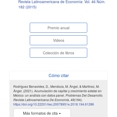
Revista Latinoamericana de Economía: Vol. 46 Núm.
182 (2015)
paginasespeciales
Premio anual
Videos
Colección de libros
Cómo citar
Rodríguez Benavides, D., Mendoza, M. Ángel, & Martínez, M.
Ángel. (2021). Acumulación de capital y crecimiento estatal en
México: un análisis con datos panel.
Problemas Del Desarrollo.
Revista Latinoamericana De Economía
,
49
(194).
https://doi.org/10.22201/iiec.20078951e.2018.194.61286
Más formatos de cita