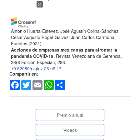
20
Antonio Huerta-Estévez, José Agustín Colina-Sánchez,
Cesar Augusto Rogel-Galvez, Juan Carlos Carmona-
Fuentes
(2021)
Acciones de empresas mexicanas para afrontar la
pandemia COVID-19.
Revista Venezolana de Gerencia,
26(6 Edición Especial), 283.
10.52080/rvgluz.26.e6.17
Compartir en:
Facebook
Twitter
Email
WhatsApp
Share
Patricio Borja, Alexandra Torres, Erick Criollo, William
Oñate
(2026)
AI and Computing in Industrial Education Handbook.
Lecture Notes in Networks and Systems, 1512, 175.
paginasespeciales
Premio anual
10.1007/978-3-031-97015-3_10
Videos
Any Regina Rothmann, Clarissa Mazon Miranda, Patricia