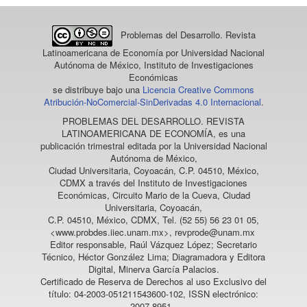
Problemas del Desarrollo. Revista
Rebecka Villanueva Ulfgard
(2023)
Mexico and the 2030 Sustainable Development
Latinoamericana de Economía
por Universidad Nacional
Autónoma de México, Instituto de Investigaciones
Agenda.
Governance, Development, and Social Inclusion
Económicas
in Latin America, 99.
se distribuye bajo una
Licencia Creative Commons
10.1007/978-3-031-44728-0_3
Atribución-NoComercial-SinDerivadas 4.0 Internacional
.
PROBLEMAS DEL DESARROLLO. REVISTA
LATINOAMERICANA DE ECONOMÍA
, es una
Salvador A. Romero-Rubio, Luis A. Becerra-Perez, Miriam
publicación trimestral editada por la Universidad Nacional
L. Castillo-Arce, Jorge R. Figueroa-Elenes
(2025)
Autónoma de México,
Advanced Research in Technologies, Information,
Ciudad Universitaria, Coyoacán, C.P. 04510, México,
Innovation and Sustainability.
Communications in
CDMX a través del Instituto de Investigaciones
Económicas, Circuito Mario de la Cueva, Ciudad
Computer and Information Science, 2349, 407.
Universitaria, Coyoacán,
10.1007/978-3-031-83432-5_29
C.P. 04510, México, CDMX, Tel. (52 55) 56 23 01 05,
<www.probdes.iiec.unam.mx>, revprode@unam.mx
Editor responsable, Raúl Vázquez López; Secretario
Técnico, Héctor González Lima; Diagramadora y Editora
Miguel Ángel Reyes Amador, Mario Cruz Cruz, Yolanda
Digital, Minerva García Palacios.
Sánchez Torres
(2025)
Certificado de Reserva de Derechos al uso Exclusivo del
Deuda pública en México: Gobiernos neoliberales
título: 04-2003-051211543600-102, ISSN electrónico:
versus gobiernos estatistas.
Investigación
2007-8951,