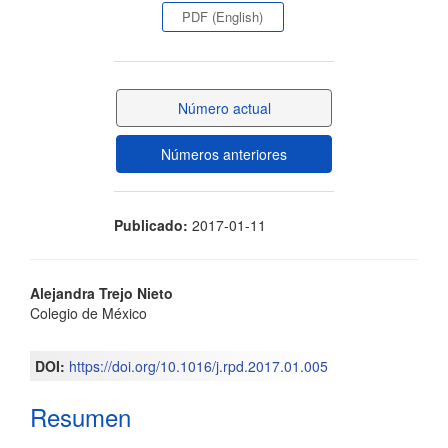
lateral
PDF (English)
del
artículo
Número actual
Números anteriores
Publicado:
2017-01-11
Contenido
Alejandra Trejo Nieto
Colegio de México
principal
del
DOI:
https://doi.org/10.1016/j.rpd.2017.01.005
artículo
Resumen