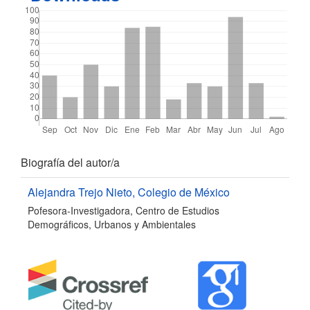
Detalles
Biografía del autor/a
del
Alejandra Trejo Nieto,
Colegio de México
Pofesora-Investigadora, Centro de Estudios
artículo
Demográficos, Urbanos y Ambientales