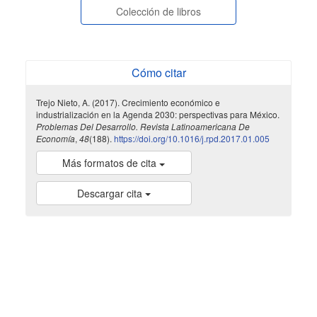
Wazlawick
(2026)
Colección de libros
Sustainability in the Curriculum and Operations of
Universities.
World Sustainability Series, 343.
10.1007/978-3-032-12678-8_20
Cómo citar
Liliana Avelar-Sosa, Jorge Luis García-Alcaraz, Aidé
Trejo Nieto, A. (2017). Crecimiento económico e
Aracely Maldonado-Macías
(2019)
industrialización en la Agenda 2030: perspectivas para México.
Problemas Del Desarrollo. Revista Latinoamericana De
Evaluation of Supply Chain Performance.
Management
Economía
,
48
(188).
https://doi.org/10.1016/j.rpd.2017.01.005
and Industrial Engineering, 373.
10.1007/978-3-319-93876-9_15
Más formatos de cita
Descargar cita
Guadalupe Marquez-Velarde, Ceylan Engin, Dudley L.
Poston
(2019)
Studies in the Sociology of Population.
, 195.
10.1007/978-3-319-94869-0_8
indexada
Fernando Córdova León, Gabriela Duque Espinoza, Adrián
Sigüencia Muñoz
(2021)