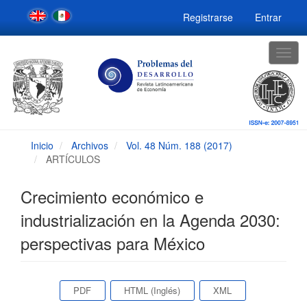
Navegación
Registrarse
Entrar
principal
Contenido
principal
Togg
Barra
navig
lateral
Inicio
Archivos
Vol. 48 Núm. 188 (2017)
ARTÍCULOS
Crecimiento económico e
industrialización en la Agenda 2030:
perspectivas para México
Barra
PDF
HTML (Inglés)
XML