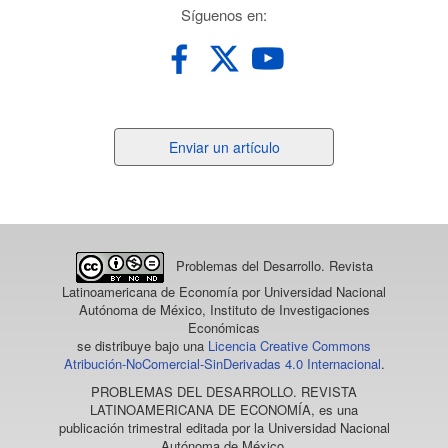
perspectivas de los estudiantes universitarios de Perú.
redes
Síguenos en:
Revista Venezolana de Gerencia, 29(107), 1111.
10.52080/rvgluz.29.107.8
Hernán José Peñaranda Fernández
(2023)
El gas natural como un recurso estratégico para la
Enviar
Enviar un artículo
garantía de la seguridad energética: Colombia en la
un
geopolítica para 2022-2026.
Revista Estrategia, Poder y
artículo
Desarrollo, 2(4), 91.
10.25062/2955-0289.4808
Problemas del Desarrollo. Revista
Irene Sánchez González, Francisco Benítez Luzuriaga, Ana
Latinoamericana de Economía
por Universidad Nacional
Autónoma de México, Instituto de Investigaciones
Moscoso Parra, Manuel Muñoz Suarez
(2020)
Económicas
Desarrollo sostenible en las Mipymes de Ecuador y su
se distribuye bajo una
Licencia Creative Commons
impacto en el consumidor.
Cumbres, 6(1), 33.
Atribución-NoComercial-SinDerivadas 4.0 Internacional
.
10.48190/cumbres.v6n1a3
PROBLEMAS DEL DESARROLLO. REVISTA
LATINOAMERICANA DE ECONOMÍA
, es una
publicación trimestral editada por la Universidad Nacional
Josemanuel Luna Nemecio
(2024)
Autónoma de México,