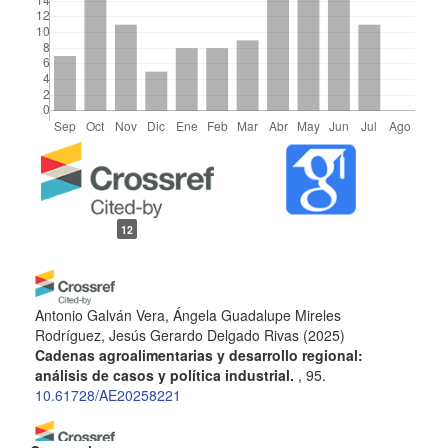
Detalles
del
12
artículo
Antonio Galván Vera, Ángela Guadalupe Mireles
Rodríguez, Jesús Gerardo Delgado Rivas
(2025)
Cadenas agroalimentarias y desarrollo regional:
análisis de casos y política industrial.
, 95.
10.61728/AE20258221