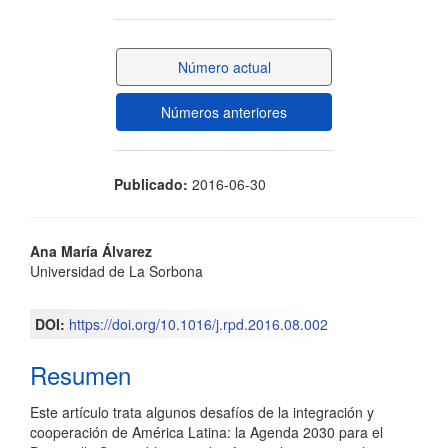
lateral
del
Número actual
artículo
Números anteriores
Publicado:
2016-06-30
Contenido
Ana María Álvarez
Universidad de La Sorbona
principal
del
DOI:
https://doi.org/10.1016/j.rpd.2016.08.002
artículo
Resumen
Este artículo trata algunos desafíos de la integración y
cooperación de América Latina: la Agenda 2030 para el