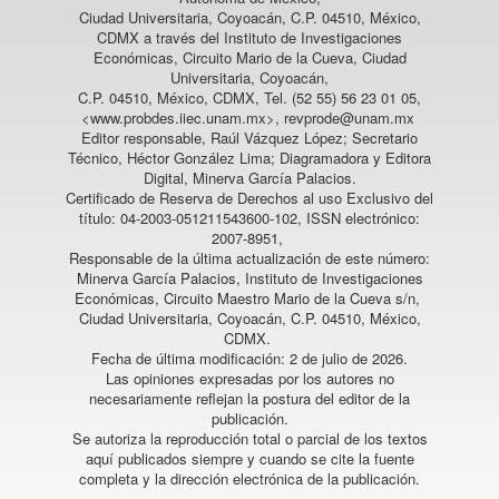
La genealogía de la narrativa oficial del cambio
Ciudad Universitaria, Coyoacán, C.P. 04510, México,
climático como instrumento geopolítico de
CDMX a través del Instituto de Investigaciones
Económicas, Circuito Mario de la Cueva, Ciudad
subsunción del mundo por el capital.
Religación, 9(43),
Universitaria, Coyoacán,
e2401324.
C.P. 04510, México, CDMX, Tel. (52 55) 56 23 01 05,
10.46652/rgn.v9i43.1324
<www.probdes.iiec.unam.mx>, revprode@unam.mx
Editor responsable, Raúl Vázquez López; Secretario
Técnico, Héctor González Lima; Diagramadora y Editora
Digital, Minerva García Palacios.
Liz Danitza Quispe Baca, Edith Jessica Ingaluque Condori,
Certificado de Reserva de Derechos al uso Exclusivo del
Karen Yosio Mamani Monrroy
(2022)
título: 04-2003-051211543600-102, ISSN electrónico:
Impuesto al consumo de bolsas de plástico: Análisis
2007-8951,
de su aplicación en tres supermercados, región de
Responsable de la última actualización de este número:
Puno, 2021.
Economía & Negocios, 4(2), 212.
Minerva García Palacios, Instituto de Investigaciones
10.33326/27086062.2022.2.1455
Económicas, Circuito Maestro Mario de la Cueva s/n,
Ciudad Universitaria, Coyoacán, C.P. 04510, México,
CDMX.
Fecha de última modificación: 2 de julio de 2026.
Erika Velasquez Chacon
(2022)
Las opiniones expresadas por los autores no
Mypes y sostenibilidad en tiempos de pandemia en
necesariamente reflejan la postura del editor de la
Arequipa, Perú.
VISUAL REVIEW. International Visual
publicación.
Se autoriza la reproducción total o parcial de los textos
Culture Review / Revista Internacional de Cultura Visual,
aquí publicados siempre y cuando se cite la fuente
10(4), 1.
completa y la dirección electrónica de la publicación.
10.37467/revvisual.v9.3624