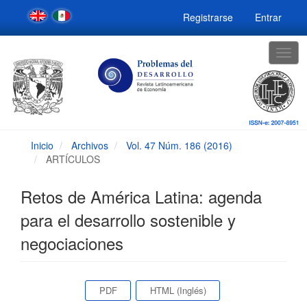
Navegación
Registrarse
Entrar
principal
Contenido
principal
Togg
Barra
navig
lateral
Inicio
Archivos
Vol. 47 Núm. 186 (2016)
ARTÍCULOS
Retos de América Latina: agenda
para el desarrollo sostenible y
negociaciones
Barra
PDF
HTML (Inglés)