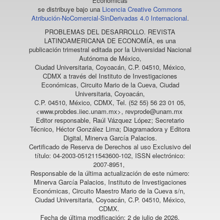
Económicas
se distribuye bajo una
Licencia Creative Commons
Atribución-NoComercial-SinDerivadas 4.0 Internacional
.
PROBLEMAS DEL DESARROLLO. REVISTA
LATINOAMERICANA DE ECONOMÍA
, es una
publicación trimestral editada por la Universidad Nacional
Autónoma de México,
Ciudad Universitaria, Coyoacán, C.P. 04510, México,
CDMX a través del Instituto de Investigaciones
Económicas, Circuito Mario de la Cueva, Ciudad
Universitaria, Coyoacán,
C.P. 04510, México, CDMX, Tel. (52 55) 56 23 01 05,
<www.probdes.iiec.unam.mx>, revprode@unam.mx
Editor responsable, Raúl Vázquez López; Secretario
Técnico, Héctor González Lima; Diagramadora y Editora
Digital, Minerva García Palacios.
Certificado de Reserva de Derechos al uso Exclusivo del
título: 04-2003-051211543600-102, ISSN electrónico:
2007-8951,
Responsable de la última actualización de este número:
Minerva García Palacios, Instituto de Investigaciones
Económicas, Circuito Maestro Mario de la Cueva s/n,
Ciudad Universitaria, Coyoacán, C.P. 04510, México,
CDMX.
Fecha de última modificación: 2 de julio de 2026.