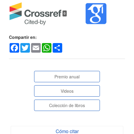
Detalles
0
del
artículo
Compartir en:
Facebook
Twitter
Email
WhatsApp
Share
paginasespeciales
Premio anual
Videos
Colección de libros
Cómo citar