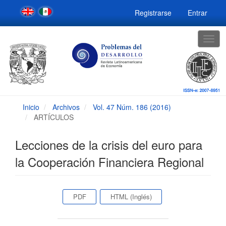
Navegación
Registrarse
Entrar
principal
Contenido
principal
Togg
Barra
navig
lateral
Inicio
Archivos
Vol. 47 Núm. 186 (2016)
ARTÍCULOS
Lecciones de la crisis del euro para
la Cooperación Financiera Regional
Barra
PDF
HTML (Inglés)
lateral