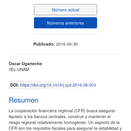
del
Número actual
artículo
Números anteriores
Publicado:
2016-06-30
Contenido
Oscar Ugarteche
IIEc-UNAM
principal
del
DOI:
https://doi.org/10.1016/j.rpd.2016.08.003
artículo
Resumen
La cooperación financiera regional (CFR) busca asegurar
liquidez a los bancos centrales, construir y mantener el
riesgo regional relativamente homogéneo. Un aspecto de la
CFR son los requisitos fiscales para asegurar la estabilidad y