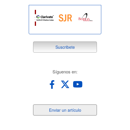
suscribete
Suscribete
redes
Síguenos en:
Enviar
Enviar un artículo
un
artículo