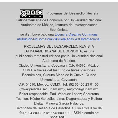
Problemas del Desarrollo. Revista
Latinoamericana de Economía
por Universidad Nacional
Autónoma de México, Instituto de Investigaciones
Económicas
se distribuye bajo una
Licencia Creative Commons
Atribución-NoComercial-SinDerivadas 4.0 Internacional
.
PROBLEMAS DEL DESARROLLO. REVISTA
LATINOAMERICANA DE ECONOMÍA
, es una
publicación trimestral editada por la Universidad Nacional
Autónoma de México,
Ciudad Universitaria, Coyoacán, C.P. 04510, México,
CDMX a través del Instituto de Investigaciones
Económicas, Circuito Mario de la Cueva, Ciudad
Universitaria, Coyoacán,
C.P. 04510, México, CDMX, Tel. (52 55) 56 23 01 05,
<www.probdes.iiec.unam.mx>, revprode@unam.mx
Editor responsable, Raúl Vázquez López; Secretario
Técnico, Héctor González Lima; Diagramadora y Editora
Digital, Minerva García Palacios.
Certificado de Reserva de Derechos al uso Exclusivo del
título: 04-2003-051211543600-102, ISSN electrónico:
2007-8951,