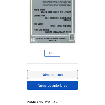
artículo
PDF
Número actual
Números anteriores
Publicado:
2015-12-03