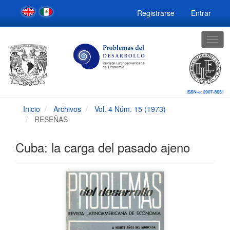
Navegación
Registrarse
Entrar
principal
Contenido
principal
Togg
Barra
navig
lateral
Inicio
Archivos
Vol. 4 Núm. 15 (1973)
RESEÑAS
Cuba: la carga del pasado ajeno
Barra
lateral
del