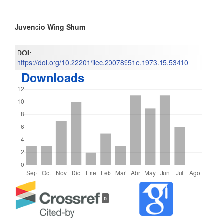
Contenido
Juvencio Wing Shum
principal
DOI:
del
https://doi.org/10.22201/iiec.20078951e.1973.15.53410
Downloads
artículo
Detalles
0
del