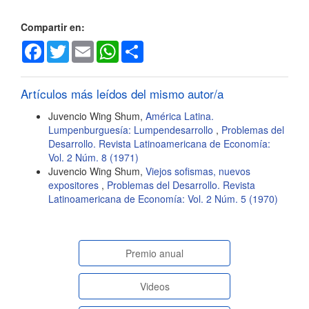
artículo
Compartir en:
Facebook
Twitter
Email
WhatsApp
Share
Artículos más leídos del mismo autor/a
Juvencio Wing Shum,
América Latina.
Lumpenburguesía: Lumpendesarrollo
,
Problemas del
Desarrollo. Revista Latinoamericana de Economía:
Vol. 2 Núm. 8 (1971)
Juvencio Wing Shum,
Viejos sofismas, nuevos
expositores
,
Problemas del Desarrollo. Revista
Latinoamericana de Economía: Vol. 2 Núm. 5 (1970)
paginasespeciales
Premio anual
Videos