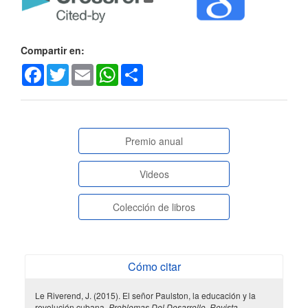
del
artículo
Compartir en:
Facebook
Twitter
Email
WhatsApp
Share
paginasespeciales
Premio anual
Videos
Colección de libros
Cómo citar
Le Riverend, J. (2015). El señor Paulston, la educación y la
revolución cubana.
Problemas Del Desarrollo. Revista