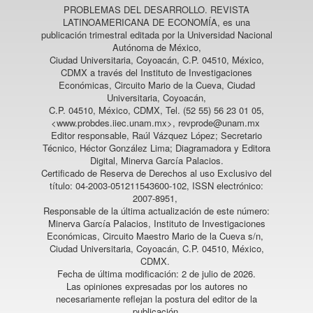
PROBLEMAS DEL DESARROLLO. REVISTA
LATINOAMERICANA DE ECONOMÍA
, es una
publicación trimestral editada por la Universidad Nacional
Autónoma de México,
Ciudad Universitaria, Coyoacán, C.P. 04510, México,
CDMX a través del Instituto de Investigaciones
Económicas, Circuito Mario de la Cueva, Ciudad
Universitaria, Coyoacán,
C.P. 04510, México, CDMX, Tel. (52 55) 56 23 01 05,
<www.probdes.iiec.unam.mx>, revprode@unam.mx
Editor responsable, Raúl Vázquez López; Secretario
Técnico, Héctor González Lima; Diagramadora y Editora
Digital, Minerva García Palacios.
Certificado de Reserva de Derechos al uso Exclusivo del
título: 04-2003-051211543600-102, ISSN electrónico:
2007-8951,
Responsable de la última actualización de este número:
Minerva García Palacios, Instituto de Investigaciones
Económicas, Circuito Maestro Mario de la Cueva s/n,
Ciudad Universitaria, Coyoacán, C.P. 04510, México,
CDMX.
Fecha de última modificación: 2 de julio de 2026.
Las opiniones expresadas por los autores no
necesariamente reflejan la postura del editor de la
publicación.