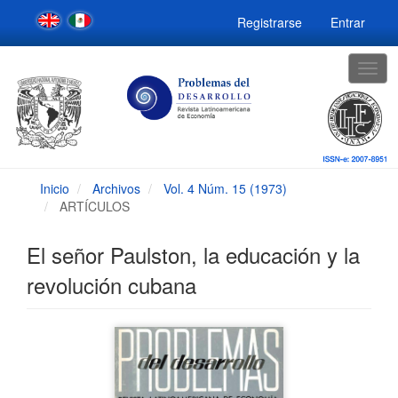
Navegación
Registrarse
Entrar
principal
Contenido
principal
Togg
Barra
navig
lateral
Inicio
Archivos
Vol. 4 Núm. 15 (1973)
ARTÍCULOS
El señor Paulston, la educación y la
revolución cubana
Barra
lateral