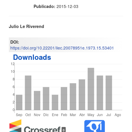
Publicado:
2015-12-03
Contenido
Julio Le Riverend
principal
DOI:
del
https://doi.org/10.22201/iiec.20078951e.1973.15.53401
Downloads
artículo
Detalles
0