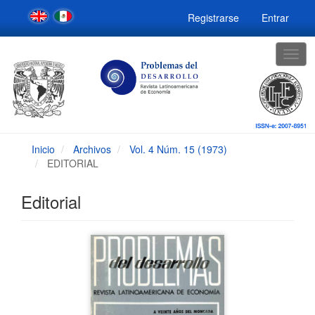
Navegación
Registrarse
Entrar
principal
Contenido
principal
Togg
Barra
navig
lateral
Inicio
Archivos
Vol. 4 Núm. 15 (1973)
EDITORIAL
Editorial
Barra
lateral
del