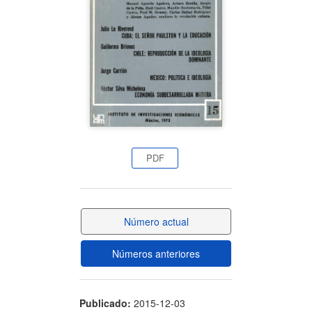
artículo
PDF
Número actual
Números anteriores
Publicado:
2015-12-03