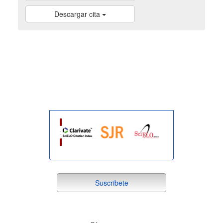
Descargar cita
indexada
suscribete
Suscribete