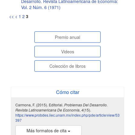
Desarrollo. Revista Latinoamericana de Economía:
Vol. 2 Núm. 6 (1971)
<<
<
1
2
3
paginasespeciales
Premio anual
Videos
Colección de libros
Cómo citar
Carmona, F. (2015). Editorial.
Problemas Del Desarrollo.
Revista Latinoamericana De Economía
,
4
(15).
https://www.probdes.iiec.unam.mx/index.php/pde/article/view/53
397
Más formatos de cita