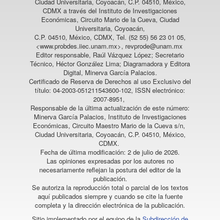
Ciudad Universitaria, Coyoacán, C.P. 04510, México,
CDMX a través del Instituto de Investigaciones
Económicas, Circuito Mario de la Cueva, Ciudad
Universitaria, Coyoacán,
C.P. 04510, México, CDMX, Tel. (52 55) 56 23 01 05,
<www.probdes.iiec.unam.mx>, revprode@unam.mx
Editor responsable, Raúl Vázquez López; Secretario
Técnico, Héctor González Lima; Diagramadora y Editora
Digital, Minerva García Palacios.
Certificado de Reserva de Derechos al uso Exclusivo del
título: 04-2003-051211543600-102, ISSN electrónico:
2007-8951,
Responsable de la última actualización de este número:
Minerva García Palacios, Instituto de Investigaciones
Económicas, Circuito Maestro Mario de la Cueva s/n,
Ciudad Universitaria, Coyoacán, C.P. 04510, México,
CDMX.
Fecha de última modificación: 2 de julio de 2026.
Las opiniones expresadas por los autores no
necesariamente reflejan la postura del editor de la
publicación.
Se autoriza la reproducción total o parcial de los textos
aquí publicados siempre y cuando se cite la fuente
completa y la dirección electrónica de la publicación.
Sitio implementado por el equipo de la
Subdirección de