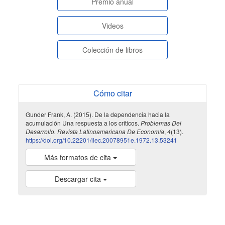
paginasespeciales
Premio anual
Videos
Colección de libros
Cómo citar
Gunder Frank, A. (2015). De la dependencia hacia la
acumulación Una respuesta a los críticos.
Problemas Del
Desarrollo. Revista Latinoamericana De Economía
,
4
(13).
https://doi.org/10.22201/iiec.20078951e.1972.13.53241
Más formatos de cita
Descargar cita