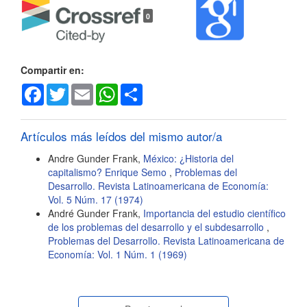
Detalles
0
del
artículo
Compartir en:
Facebook
Twitter
Email
WhatsApp
Share
Artículos más leídos del mismo autor/a
Andre Gunder Frank,
México: ¿Historia del
capitalismo? Enrique Semo
,
Problemas del
Desarrollo. Revista Latinoamericana de Economía:
Vol. 5 Núm. 17 (1974)
André Gunder Frank,
Importancia del estudio científico
de los problemas del desarrollo y el subdesarrollo
,
Problemas del Desarrollo. Revista Latinoamericana de
Economía: Vol. 1 Núm. 1 (1969)