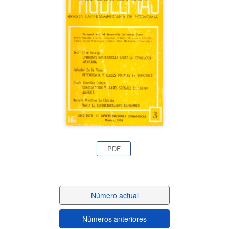
lateral
del
artículo
PDF
Número actual
Números anteriores