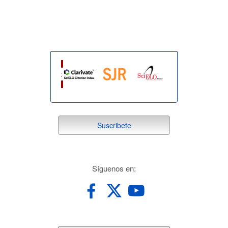
indexada
suscribete
Suscribete
redes
Síguenos en: