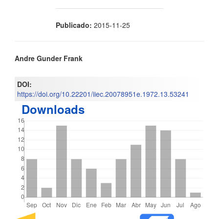
Publicado:
2015-11-25
Contenido
Andre Gunder Frank
principal
DOI:
del
https://doi.org/10.22201/iiec.20078951e.1972.13.53241
Downloads
artículo