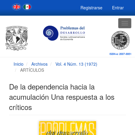
Navegación
Registrarse
Entrar
principal
Contenido
principal
Togg
Barra
navig
lateral
Inicio
Archivos
Vol. 4 Núm. 13 (1972)
ARTÍCULOS
De la dependencia hacia la
acumulación Una respuesta a los
críticos
Barra