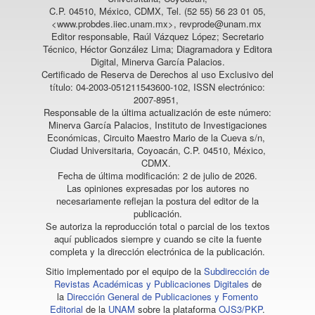
C.P. 04510, México, CDMX, Tel. (52 55) 56 23 01 05,
<www.probdes.iiec.unam.mx>, revprode@unam.mx
Editor responsable, Raúl Vázquez López; Secretario
Técnico, Héctor González Lima; Diagramadora y Editora
Digital, Minerva García Palacios.
Certificado de Reserva de Derechos al uso Exclusivo del
título: 04-2003-051211543600-102, ISSN electrónico:
2007-8951,
Responsable de la última actualización de este número:
Minerva García Palacios, Instituto de Investigaciones
Económicas, Circuito Maestro Mario de la Cueva s/n,
Ciudad Universitaria, Coyoacán, C.P. 04510, México,
CDMX.
Fecha de última modificación: 2 de julio de 2026.
Las opiniones expresadas por los autores no
necesariamente reflejan la postura del editor de la
publicación.
Se autoriza la reproducción total o parcial de los textos
aquí publicados siempre y cuando se cite la fuente
completa y la dirección electrónica de la publicación.
Sitio implementado por el equipo de la
Subdirección de
Revistas Académicas y Publicaciones Digitales
de
la
Dirección General de Publicaciones y Fomento
Editorial
de la
UNAM
sobre la plataforma
OJS3/PKP
.