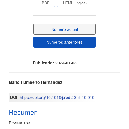
Barra
PDF
HTML (Inglés)
lateral
del
Número actual
artículo
Números anteriores
Publicado:
2024-01-08
Contenido
Mario Humberto Hernández
principal
DOI:
https://doi.org/10.1016/j.rpd.2015.10.010
del
Resumen
artículo
Revista 183