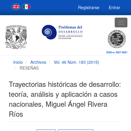
Navegación
Registrarse
Entrar
principal
Contenido
principal
Togg
Barra
navig
lateral
Inicio
Archivos
Vol. 46 Núm. 183 (2015)
RESEÑAS
Trayectorias históricas de desarrollo:
teoría, análisis y aplicación a casos
nacionales, Miguel Ángel Rivera
Ríos