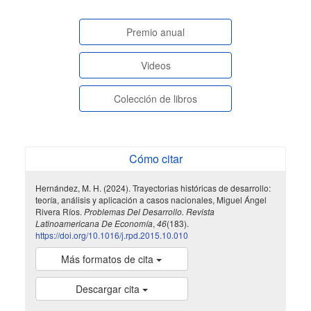
paginasespeciales
Premio anual
Videos
Colección de libros
Cómo citar
Hernández, M. H. (2024). Trayectorias históricas de desarrollo:
teoría, análisis y aplicación a casos nacionales, Miguel Ángel
Rivera Ríos.
Problemas Del Desarrollo. Revista
Latinoamericana De Economía
,
46
(183).
https://doi.org/10.1016/j.rpd.2015.10.010
Más formatos de cita
Descargar cita