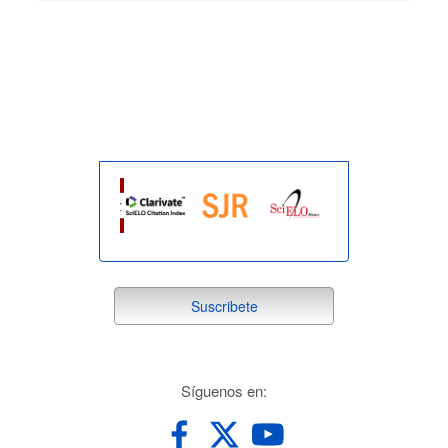
indexada
suscribete
Suscribete
redes
Síguenos en: