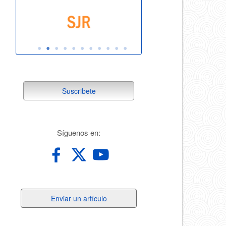
suscribete
Suscribete
redes
Síguenos en:
Enviar
Enviar un artículo
un
artículo