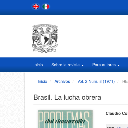
Navegación
principal
Contenido
principal
Barra
lateral
Inicio
Sobre la revista
Para autores
Inicio
Archivos
Vol. 2 Núm. 8 (1971)
RE
Brasil. La lucha obrera
Barra
Conten
Claudio Co
principa
lateral