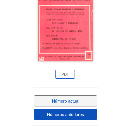
del
artículo
PDF
Número actual
Números anteriores