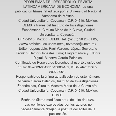
PROBLEMAS DEL DESARROLLO. REVISTA
LATINOAMERICANA DE ECONOMÍA
, es una
publicación trimestral editada por la Universidad Nacional
Autónoma de México,
Ciudad Universitaria, Coyoacán, C.P. 04510, México,
CDMX a través del Instituto de Investigaciones
Económicas, Circuito Mario de la Cueva, Ciudad
Universitaria, Coyoacán,
C.P. 04510, México, CDMX, Tel. (52 55) 56 23 01 05,
<www.probdes.iiec.unam.mx>, revprode@unam.mx
Editor responsable, Raúl Vázquez López; Secretario
Técnico, Héctor González Lima; Diagramadora y Editora
Digital, Minerva García Palacios.
Certificado de Reserva de Derechos al uso Exclusivo del
título: 04-2003-051211543600-102, ISSN electrónico:
2007-8951,
Responsable de la última actualización de este número:
Minerva García Palacios, Instituto de Investigaciones
Económicas, Circuito Maestro Mario de la Cueva s/n,
Ciudad Universitaria, Coyoacán, C.P. 04510, México,
CDMX.
Fecha de última modificación: 2 de julio de 2026.
Las opiniones expresadas por los autores no
necesariamente reflejan la postura del editor de la
publicación.