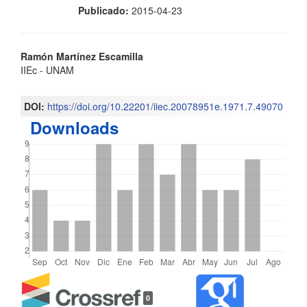
Publicado:
2015-04-23
Contenido
Ramón Martínez Escamilla
IIEc - UNAM
principal
del
DOI:
https://doi.org/10.22201/iiec.20078951e.1971.7.49070
Downloads
artículo
Detalles
0