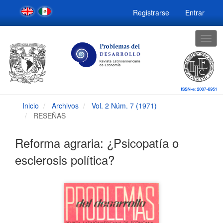
Navegación
Registrarse
Entrar
principal
Contenido
principal
Togg
Barra
navig
lateral
Inicio
Archivos
Vol. 2 Núm. 7 (1971)
RESEÑAS
Reforma agraria: ¿Psicopatía o
esclerosis política?
Barra
lateral