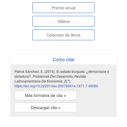
paginasespeciales
Premio anual
Videos
Colección de libros
Cómo citar
Palma Sánchez, E. (2015). El estado burgués: ¿democracia o
dictadura?.
Problemas Del Desarrollo. Revista
Latinoamericana De Economía
,
2
(7).
https://doi.org/10.22201/iiec.20078951e.1971.7.49060
Más formatos de cita
Descargar cita