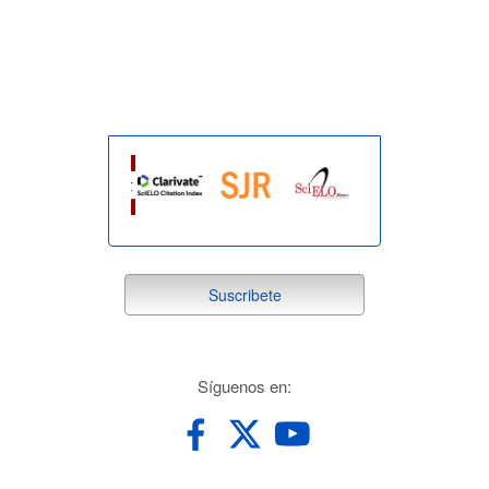
indexada
suscribete
Suscribete
redes
Síguenos en: