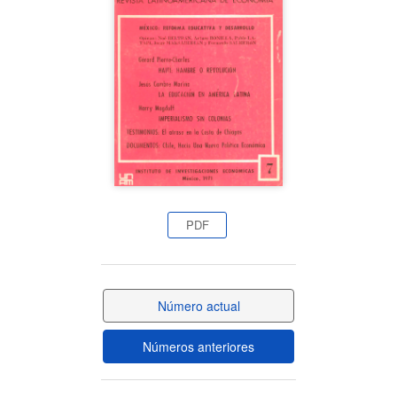
del
artículo
PDF
Número actual
Números anteriores