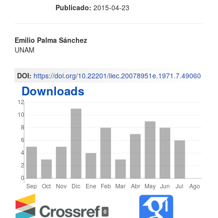
Publicado:
2015-04-23
Contenido
Emilio Palma Sánchez
UNAM
principal
del
DOI:
https://doi.org/10.22201/iiec.20078951e.1971.7.49060
Downloads
artículo
Detalles
0