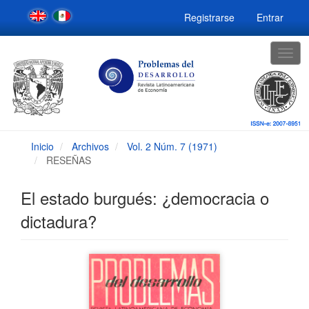
Navegación
Registrarse
Entrar
principal
Contenido
principal
Togg
Barra
navig
lateral
Inicio
Archivos
Vol. 2 Núm. 7 (1971)
RESEÑAS
El estado burgués: ¿democracia o
dictadura?
Barra
lateral