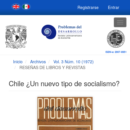
Navegación
Registrarse
Entrar
principal
Contenido
principal
Togg
Barra
navig
lateral
Inicio
Archivos
Vol. 3 Núm. 10 (1972)
RESEÑAS DE LIBROS Y REVISTAS
Chile ¿Un nuevo tipo de socialismo?
Barra
lateral
del