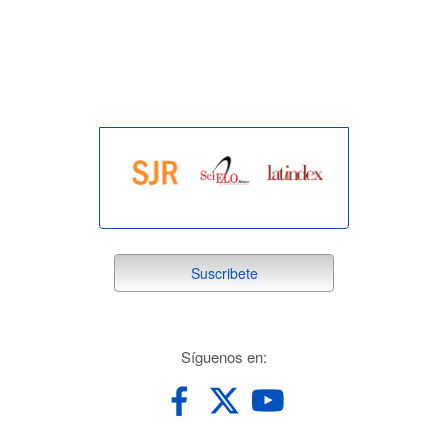
indexada
suscribete
Suscribete
redes
Síguenos en: