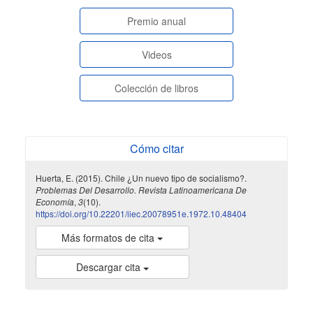
paginasespeciales
Premio anual
Videos
Colección de libros
Cómo citar
Huerta, E. (2015). Chile ¿Un nuevo tipo de socialismo?.
Problemas Del Desarrollo. Revista Latinoamericana De
Economía
,
3
(10).
https://doi.org/10.22201/iiec.20078951e.1972.10.48404
Más formatos de cita
Descargar cita