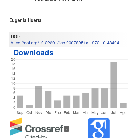
Contenido
Eugenia Huerta
principal
DOI:
del
https://doi.org/10.22201/iiec.20078951e.1972.10.48404
Downloads
artículo
Detalles
0
del