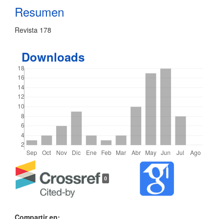
Resumen
artículo
Revista 178
Downloads
Detalles
0
del
artículo
Compartir en: