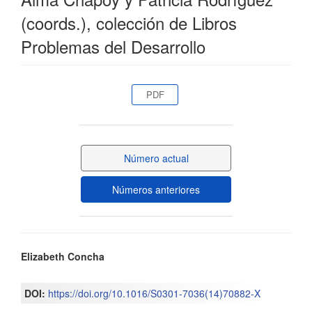
(coords.), colección de Libros
Problemas del Desarrollo
Barra
PDF
lateral
del
Número actual
artículo
Números anteriores
Contenido
Elizabeth Concha
principal
DOI:
https://doi.org/10.1016/S0301-7036(14)70882-X
del