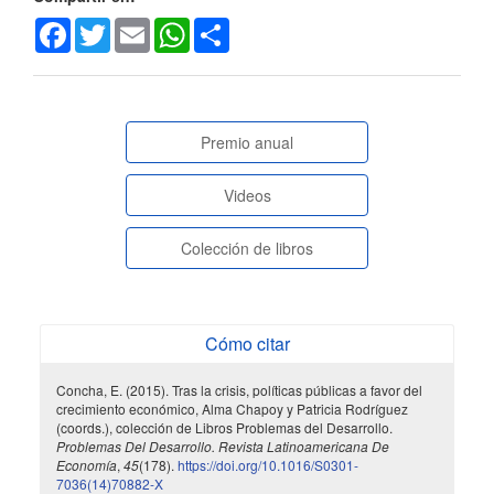
Facebook
Twitter
Email
WhatsApp
Share
paginasespeciales
Premio anual
Videos
Colección de libros
Cómo citar
Concha, E. (2015). Tras la crisis, políticas públicas a favor del
crecimiento económico, Alma Chapoy y Patricia Rodríguez
(coords.), colección de Libros Problemas del Desarrollo.
Problemas Del Desarrollo. Revista Latinoamericana De
Economía
,
45
(178).
https://doi.org/10.1016/S0301-
7036(14)70882-X