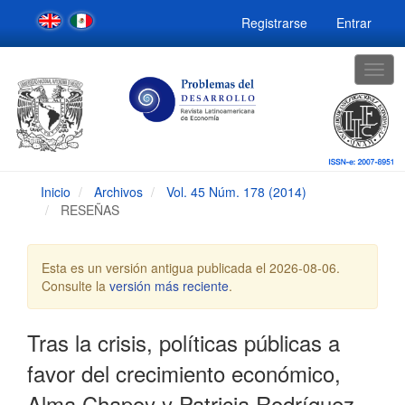
Navegación
Registrarse
Entrar
principal
Contenido
principal
Togg
Barra
navig
lateral
Inicio
Archivos
Vol. 45 Núm. 178 (2014)
RESEÑAS
Esta es un versión antigua publicada el 2026-08-06.
Consulte la
versión más reciente
.
Tras la crisis, políticas públicas a
favor del crecimiento económico,
Alma Chapoy y Patricia Rodríguez