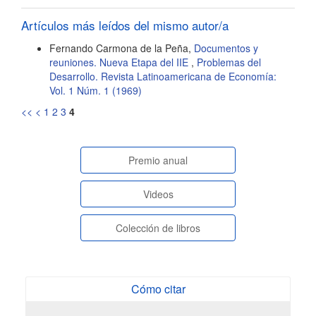
artículo
Artículos más leídos del mismo autor/a
Fernando Carmona de la Peña,
Documentos y
reuniones. Nueva Etapa del IIE
,
Problemas del
Desarrollo. Revista Latinoamericana de Economía:
Vol. 1 Núm. 1 (1969)
<<
<
1
2
3
4
paginasespeciales
Premio anual
Videos
Colección de libros
Cómo citar