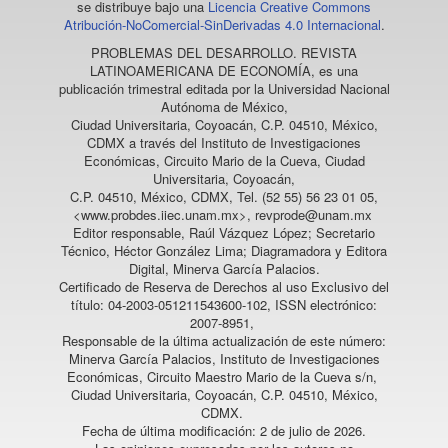
se distribuye bajo una
Licencia Creative Commons
Atribución-NoComercial-SinDerivadas 4.0 Internacional
.
PROBLEMAS DEL DESARROLLO. REVISTA
LATINOAMERICANA DE ECONOMÍA
, es una
publicación trimestral editada por la Universidad Nacional
Autónoma de México,
Ciudad Universitaria, Coyoacán, C.P. 04510, México,
CDMX a través del Instituto de Investigaciones
Económicas, Circuito Mario de la Cueva, Ciudad
Universitaria, Coyoacán,
C.P. 04510, México, CDMX, Tel. (52 55) 56 23 01 05,
<www.probdes.iiec.unam.mx>, revprode@unam.mx
Editor responsable, Raúl Vázquez López; Secretario
Técnico, Héctor González Lima; Diagramadora y Editora
Digital, Minerva García Palacios.
Certificado de Reserva de Derechos al uso Exclusivo del
título: 04-2003-051211543600-102, ISSN electrónico:
2007-8951,
Responsable de la última actualización de este número:
Minerva García Palacios, Instituto de Investigaciones
Económicas, Circuito Maestro Mario de la Cueva s/n,
Ciudad Universitaria, Coyoacán, C.P. 04510, México,
CDMX.
Fecha de última modificación: 2 de julio de 2026.