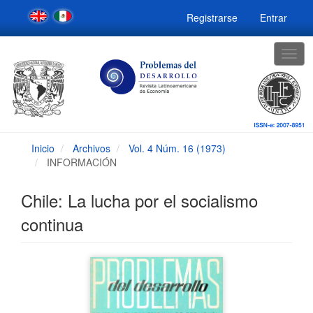
Navegación
Registrarse
Entrar
principal
Contenido
principal
Togg
Barra
navig
lateral
Inicio
Archivos
Vol. 4 Núm. 16 (1973)
INFORMACIÓN
Chile: La lucha por el socialismo
continua
Barra
lateral