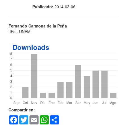
Publicado:
2014-03-06
Contenido
Fernando Carmona de la Peña
IIEc - UNAM
principal
del
Downloads
artículo
Detalles
Compartir en:
Facebook
Twitter
Email
WhatsApp
Share
del