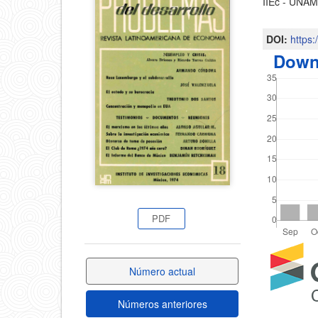
IIEc - UNA
principa
lateral
del
DOI:
https
del
Down
artícul
artículo
PDF
Detal
Número actual
del
Números anteriores
artícu