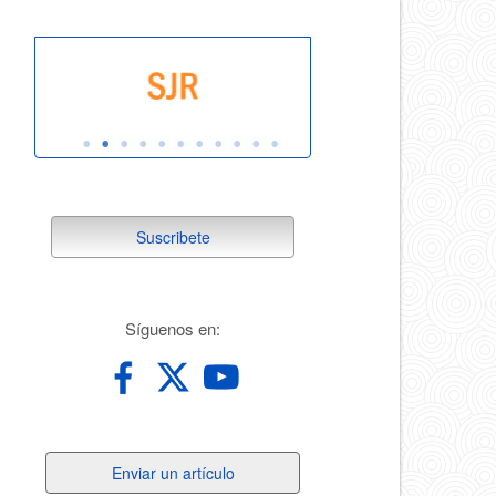
suscribete
Suscribete
redes
Síguenos en:
Enviar
Enviar un artículo