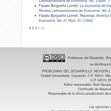
Latinoamericana de Economía: Vol. 3 Núm. 1
Fausto Burgueño Lomelí,
La economía de tra
Revista Latinoamericana de Economía: Vol. 4
Fausto Burgueño Lomelí,
Repensar América 
Economía: Vol. 21 Núm. 81 (1990)
1
2
3
>
>>
Problemas del Desarrollo. Re
se distribuye 
PROBLEMAS DEL DESARROLLO. REVISTA 
Ciudad Universitaria, Coyoacán, C.P. 04510, Méx
C.P. 04510, M
Editor responsable, Raúl Vázque
Certificado de Reserv
Responsable de la última actualización de 
Las opiniones e