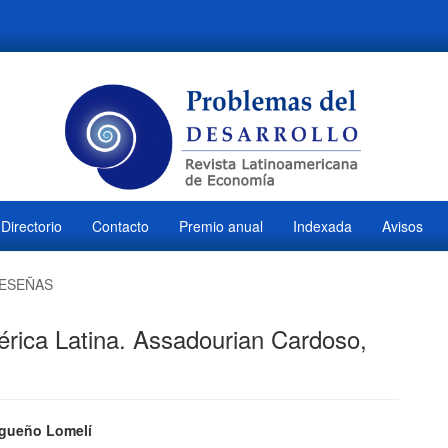
Directorio
Contacto
Premio anual
Indexada
Avisos
ESEÑAS
érica Latina. Assadourian Cardoso,
ido
gueño Lomelí