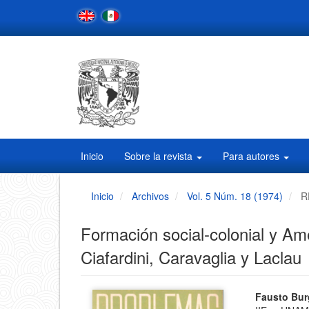
Navegación
principal
Contenido
principal
Barra
lateral
Inicio
Sobre la revista
Para autores
Inicio
Archivos
Vol. 5 Núm. 18 (1974)
R
Formación social-colonial y Am
Ciafardini, Caravaglia y Laclau
Barra
Conten
Fausto Bur