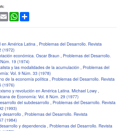
en:
ook
witter
Email
WhatsApp
Share
al en América Latina
,
Problemas del Desarrollo. Revista
2 (1972)
lotación económica. Oscar Braun
,
Problemas del Desarrollo.
 Núm. 19 (1974)
talista y las modalidades de la acumulación
,
Problemas del
omía: Vol. 9 Núm. 33 (1978)
no de la economía política
,
Problemas del Desarrollo. Revista
5 (1976)
rxismo y revolución en América Latina. Michael Lowy
,
ricana de Economía: Vol. 8 Núm. 29 (1977)
desarrollo del subdesarrollo
,
Problemas del Desarrollo. Revista
92 (1993)
y desarrollo
,
Problemas del Desarrollo. Revista
57 (1984)
esarrollo y dependencia
,
Problemas del Desarrollo. Revista