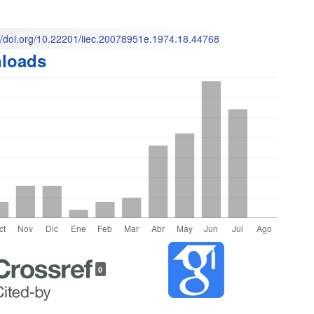
M
l
://doi.org/10.22201/iiec.20078951e.1974.18.44768
loads
o
les
0
lo