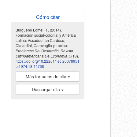
Cómo citar
Burgueño Lomelí, F. (2014).
Formación social-colonial y América
Latina. Assadourian Cardoso,
Ciafardini, Caravaglia y Laclau.
Problemas Del Desarrollo. Revista
Latinoamericana De Economía
,
5
(18).
https://doi.org/10.22201/iiec.20078951
e.1974.18.44768
Más formatos de cita
Descargar cita
indexada