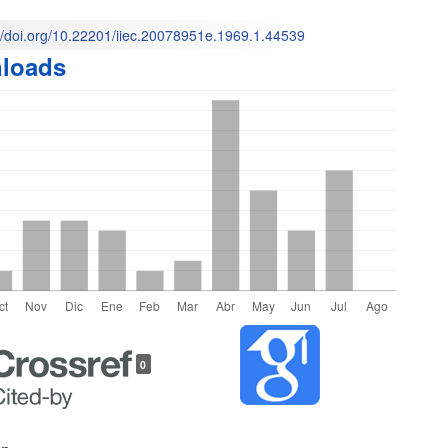
l
://doi.org/10.22201/iiec.20078951e.1969.1.44539
loads
o
les
0
lo