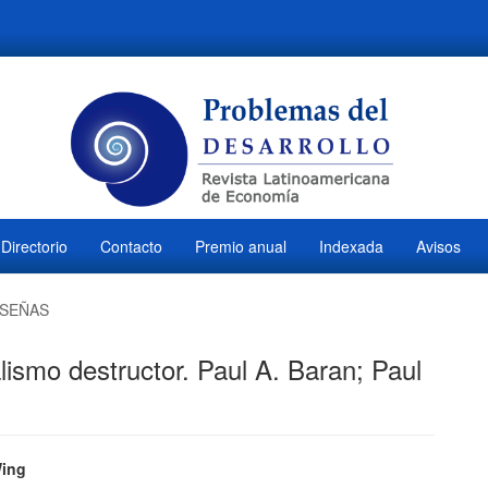
Directorio
Contacto
Premio anual
Indexada
Avisos
SEÑAS
lismo destructor. Paul A. Baran; Paul
ido
Wing