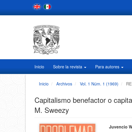
Navegación
principal
Contenido
principal
Barra
lateral
Inicio
Sobre la revista
Para autores
Inicio
Archivos
Vol. 1 Núm. 1 (1969)
RE
Capitalismo benefactor o capita
M. Sweezy
Barra
Conten
Juvencio 