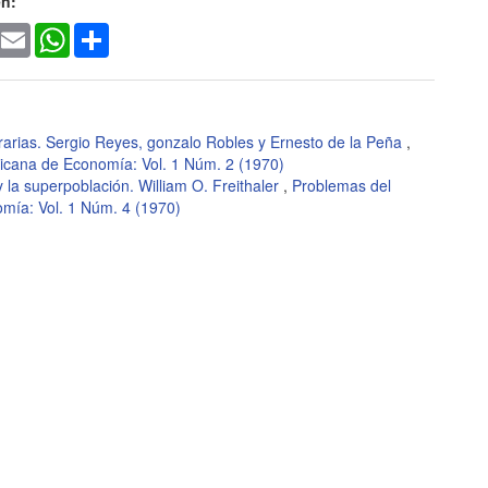
en:
ook
witter
Email
WhatsApp
Share
arias. Sergio Reyes, gonzalo Robles y Ernesto de la Peña
,
ricana de Economía: Vol. 1 Núm. 2 (1970)
 la superpoblación. William O. Freithaler
,
Problemas del
omía: Vol. 1 Núm. 4 (1970)