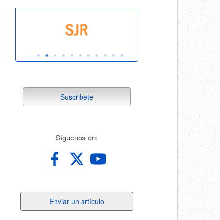
suscribete
Suscribete
redes
Síguenos en:
Enviar
Enviar un artículo
un