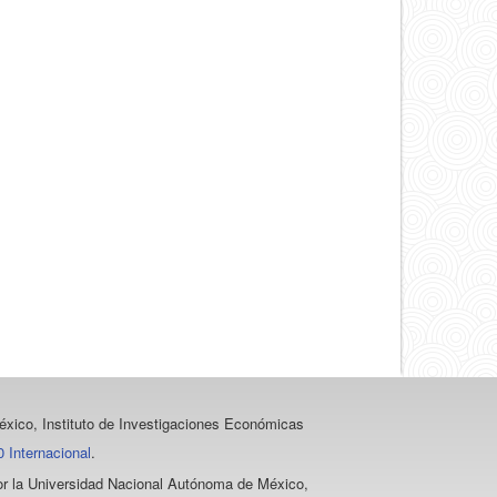
un
artículo
xico, Instituto de Investigaciones Económicas
 Internacional
.
 por la Universidad Nacional Autónoma de México,