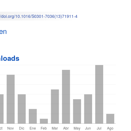
M
l
://doi.org/10.1016/S0301-7036(13)71911-4
o
en
loads