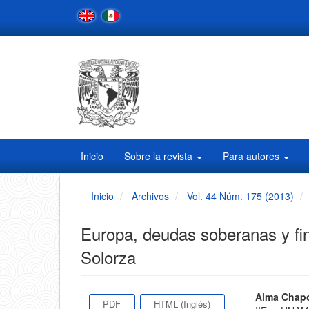
Navegación
principal
Contenido
principal
Barra
lateral
Inicio
Sobre la revista
Para autores
Inicio
Archivos
Vol. 44 Núm. 175 (2013)
Europa, deudas soberanas y fina
Solorza
Barra
Conten
Alma Chap
PDF
HTML (Inglés)