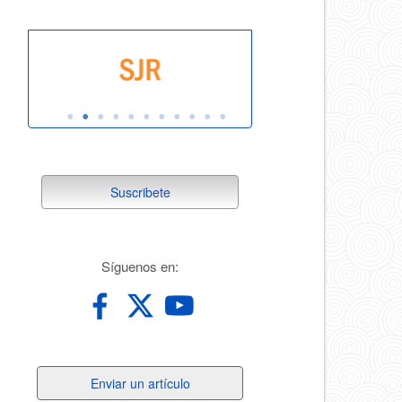
suscribete
Suscribete
redes
Síguenos en:
Enviar
Enviar un artículo