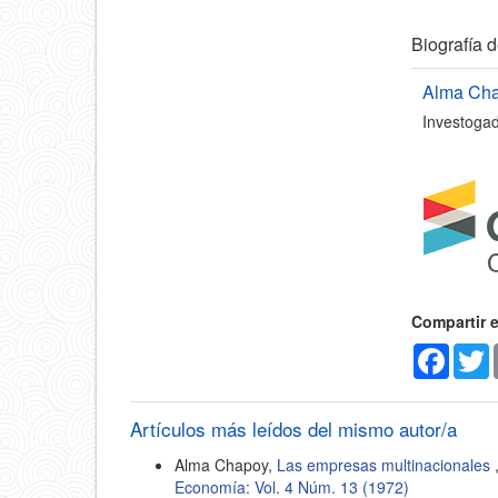
Detal
Biografía d
del
Alma Ch
Investogad
artícu
Compartir 
Faceb
T
Artículos más leídos del mismo autor/a
Alma Chapoy,
Las empresas multinacionales
Economía: Vol. 4 Núm. 13 (1972)