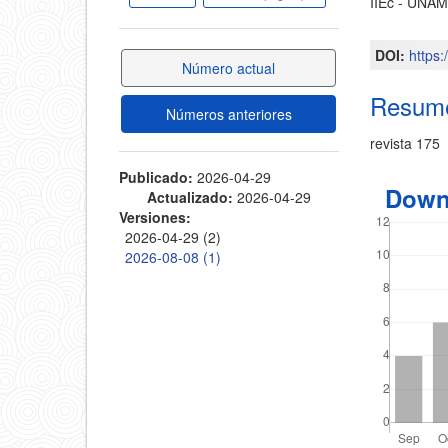
IIEc - UNA
principa
lateral
del
DOI:
https
del
Número actual
artícul
Resum
artículo
Números anteriores
revista 175
Publicado:
2026-04-29
Down
Actualizado:
2026-04-29
Versiones:
2026-04-29 (2)
2026-08-08 (1)