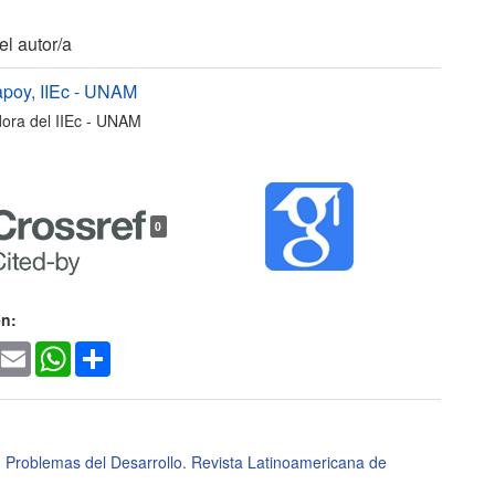
les
el autor/a
apoy,
IIEc - UNAM
ora del IIEc - UNAM
lo
0
en:
ook
witter
Email
WhatsApp
Share
,
Problemas del Desarrollo. Revista Latinoamericana de