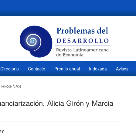
Directorio
Contacto
Premio anual
Indexada
Avisos
RESEÑAS
nciarización, Alicia Girón y Marcia
ido
oy