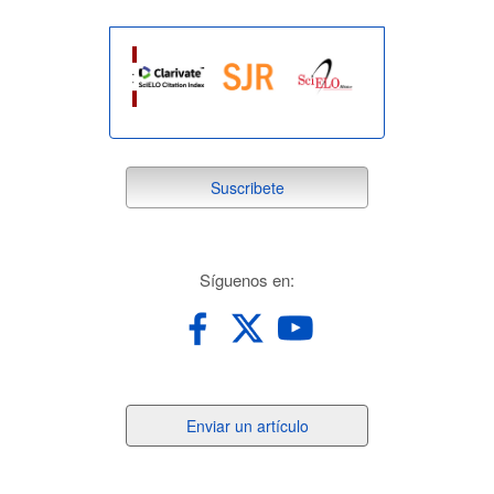
suscribete
Suscribete
redes
Síguenos en:
Enviar
Enviar un artículo
un
artículo