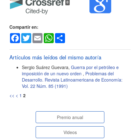
0
del
artículo
Compartir en:
Facebook
Twitter
Email
WhatsApp
Share
Artículos más leídos del mismo autor/a
Sergio Suárez Guevara,
Guerra por el petróleo e
imposición de un nuevo orden
,
Problemas del
Desarrollo. Revista Latinoamericana de Economía:
Vol. 22 Núm. 85 (1991)
<<
<
1
2
paginasespeciales
Premio anual
Videos