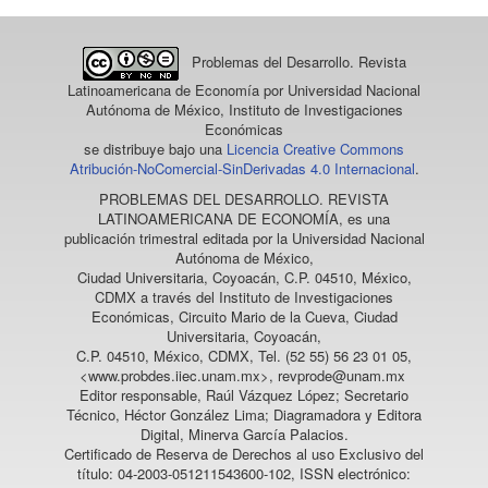
Problemas del Desarrollo. Revista
Latinoamericana de Economía
por Universidad Nacional
Autónoma de México, Instituto de Investigaciones
Económicas
se distribuye bajo una
Licencia Creative Commons
Atribución-NoComercial-SinDerivadas 4.0 Internacional
.
PROBLEMAS DEL DESARROLLO. REVISTA
LATINOAMERICANA DE ECONOMÍA
, es una
publicación trimestral editada por la Universidad Nacional
Autónoma de México,
Ciudad Universitaria, Coyoacán, C.P. 04510, México,
CDMX a través del Instituto de Investigaciones
Económicas, Circuito Mario de la Cueva, Ciudad
Universitaria, Coyoacán,
C.P. 04510, México, CDMX, Tel. (52 55) 56 23 01 05,
<www.probdes.iiec.unam.mx>, revprode@unam.mx
Editor responsable, Raúl Vázquez López; Secretario
Técnico, Héctor González Lima; Diagramadora y Editora
Digital, Minerva García Palacios.
Certificado de Reserva de Derechos al uso Exclusivo del
título: 04-2003-051211543600-102, ISSN electrónico: