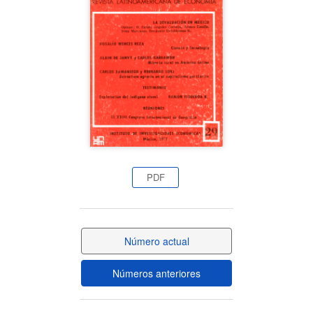
del
artículo
PDF
Número actual
Números anteriores