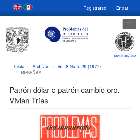
Navegación
Registrarse
Entrar
principal
Contenido
principal
Togg
Barra
navig
lateral
Inicio
Archivos
Vol. 8 Núm. 29 (1977)
RESEÑAS
Patrón dólar o patrón cambio oro.
Vivian Trías
Barra
lateral