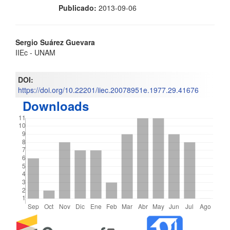
Publicado:
2013-09-06
Contenido
Sergio Suárez Guevara
IIEc - UNAM
principal
del
DOI:
https://doi.org/10.22201/iiec.20078951e.1977.29.41676
artículo
Downloads
Detalles