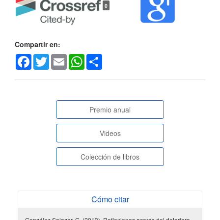
0
del
artículo
Compartir en:
Facebook
Twitter
Email
WhatsApp
Share
paginasespeciales
Premio anual
Videos
Colección de libros
Cómo citar
González Salazar, G. (2013). Reflexiones acerca del deterioro