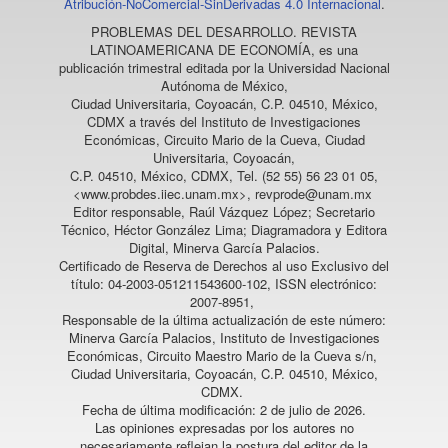
Atribución-NoComercial-SinDerivadas 4.0 Internacional
.
PROBLEMAS DEL DESARROLLO. REVISTA
LATINOAMERICANA DE ECONOMÍA
, es una
publicación trimestral editada por la Universidad Nacional
Autónoma de México,
Ciudad Universitaria, Coyoacán, C.P. 04510, México,
CDMX a través del Instituto de Investigaciones
Económicas, Circuito Mario de la Cueva, Ciudad
Universitaria, Coyoacán,
C.P. 04510, México, CDMX, Tel. (52 55) 56 23 01 05,
<www.probdes.iiec.unam.mx>, revprode@unam.mx
Editor responsable, Raúl Vázquez López; Secretario
Técnico, Héctor González Lima; Diagramadora y Editora
Digital, Minerva García Palacios.
Certificado de Reserva de Derechos al uso Exclusivo del
título: 04-2003-051211543600-102, ISSN electrónico:
2007-8951,
Responsable de la última actualización de este número:
Minerva García Palacios, Instituto de Investigaciones
Económicas, Circuito Maestro Mario de la Cueva s/n,
Ciudad Universitaria, Coyoacán, C.P. 04510, México,
CDMX.
Fecha de última modificación: 2 de julio de 2026.
Las opiniones expresadas por los autores no
necesariamente reflejan la postura del editor de la