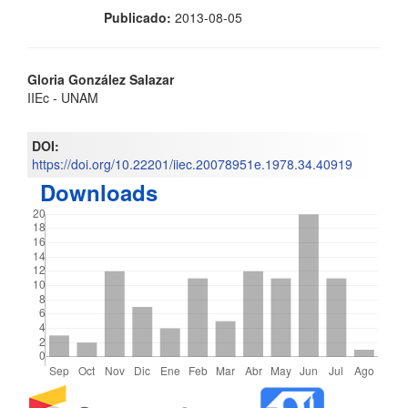
Publicado:
2013-08-05
Contenido
Gloria González Salazar
IIEc - UNAM
principal
del
DOI:
https://doi.org/10.22201/iiec.20078951e.1978.34.40919
artículo
Downloads
Detalles